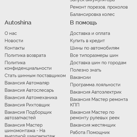
Ремонт порезов, проколов
Балансировка колес
Autoshina
В помощь
О нас
Доставка и оплата
Новости
Купить в кредит
Контакты
Шины по автомобилям
Политика возврата
Все типоразмеры шин
Политика
Доставка шин по городам
конфиденциальности
Полезно знать
Стать шинным поставщиком
Вакансии
Вакансия Автомаляр
Программа лояльности
Вакансия Автослесарь
Вакансия Автоэлектрик
Вакансия Автомеханика
Вакансия Мастер ремонта
Вакансия Рихтовщик
КПП
Вакансия Подборщик
Вакансия Мастер по
автозапчастей
ремонту рулевых реек
Вакансия Мастер
Вакансия жестянщик
шиномонтажа - На
Работа Помощник
выездной шиномонтаж