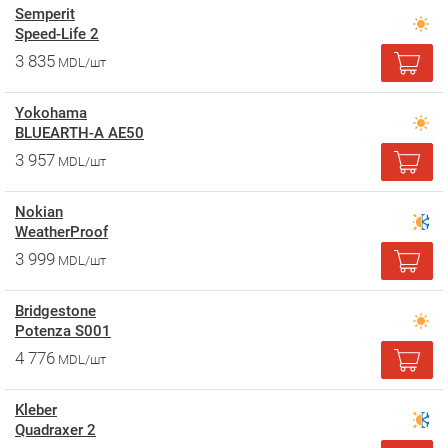
Semperit
Speed-Life 2
3 835
MDL/шт
Yokohama
BLUEARTH-A AE50
3 957
MDL/шт
Nokian
WeatherProof
3 999
MDL/шт
Bridgestone
Potenza S001
4 776
MDL/шт
Kleber
Quadraxer 2