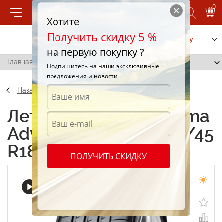
0
Хотите
Получить скидку 5 %
Позвонить
Заказать услугу
на первую покупку ?
Главная
/
Yokohama Advan Sport V105 225/45 R18 91Y
Подпишитесь на наши эксклюзивные
предложения и новости
Назад
Летние шины Yokohama
Advan Sport V105 225/45
R18 91Y
ПОЛУЧИТЬ СКИДКУ