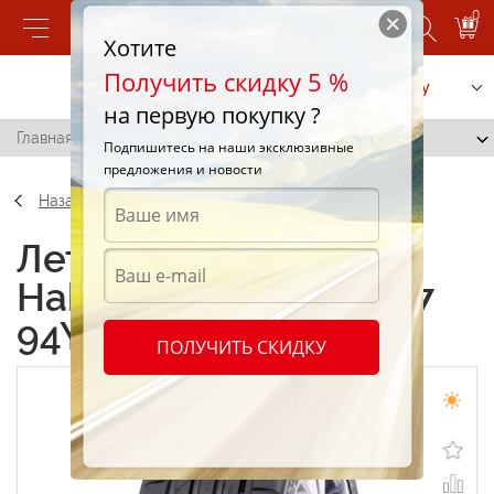
0
Хотите
Получить скидку 5 %
Позвонить
Заказать услугу
на первую покупку ?
Главная
/
Nokian Hakka Z G2 225/45 R17 94Y
Подпишитесь на наши эксклюзивные
предложения и новости
Назад
Летние шины Nokian
Hakka Z G2 225/45 R17
94Y
ПОЛУЧИТЬ СКИДКУ