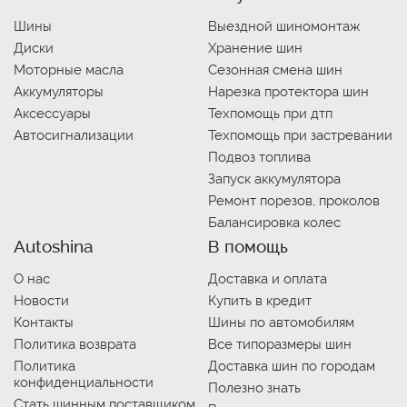
Шины
Выездной шиномонтаж
Диски
Хранение шин
Моторные масла
Сезонная смена шин
Аккумуляторы
Нарезка протектора шин
Аксессуары
Техпомощь при дтп
Автосигнализации
Техпомощь при застревании
Подвоз топлива
Запуск аккумулятора
Ремонт порезов, проколов
Балансировка колес
Autoshina
В помощь
О нас
Доставка и оплата
Новости
Купить в кредит
Контакты
Шины по автомобилям
Политика возврата
Все типоразмеры шин
Политика
Доставка шин по городам
конфиденциальности
Полезно знать
Стать шинным поставщиком