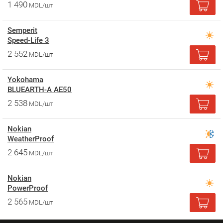
1 490
MDL/шт
Semperit
Speed-Life 3
2 552
MDL/шт
Yokohama
BLUEARTH-A AE50
2 538
MDL/шт
Nokian
WeatherProof
2 645
MDL/шт
Nokian
PowerProof
2 565
MDL/шт