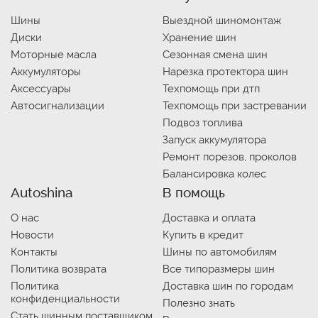
Шины
Выездной шиномонтаж
Диски
Хранение шин
Моторные масла
Сезонная смена шин
Аккумуляторы
Нарезка протектора шин
Аксессуары
Техпомощь при дтп
Автосигнализации
Техпомощь при застревании
Подвоз топлива
Запуск аккумулятора
Ремонт порезов, проколов
Балансировка колес
Autoshina
В помощь
О нас
Доставка и оплата
Новости
Купить в кредит
Контакты
Шины по автомобилям
Политика возврата
Все типоразмеры шин
Политика
Доставка шин по городам
конфиденциальности
Полезно знать
Стать шинным поставщиком