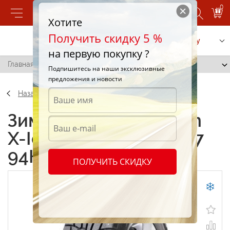
0
Хотите
Получить скидку 5 %
Позвонить
Заказать услугу
на первую покупку ?
Главная
/
Michelin X-Ice North 225/45 R17 94H
Подпишитесь на наши эксклюзивные
предложения и новости
Назад
Зимние шины Michelin
X-Ice North 225/45 R17
94H
ПОЛУЧИТЬ СКИДКУ