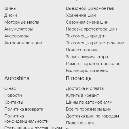
Шины
Выездной шиномонтаж
Диски
Хранение шин
Моторные масла
Сезонная смена шин
Аккумуляторы
Нарезка протектора шин
Аксессуары
Техпомощь при дтп
Автосигнализации
Техпомощь при застревании
Подвоз топлива
Запуск аккумулятора
Ремонт порезов, проколов
Балансировка колес
Autoshina
В помощь
О нас
Доставка и оплата
Новости
Купить в кредит
Контакты
Шины по автомобилям
Политика возврата
Все типоразмеры шин
Политика
Доставка шин по городам
конфиденциальности
Полезно знать
Стать шинным поставщиком