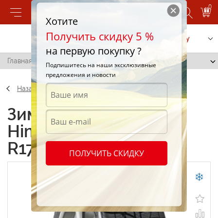
0
Хотите
Получить скидку 5 %
Позвонить
Заказать услугу
на первую покупку ?
Главная
/
Federal Himalaya WS1 225/45 R17 94H
Подпишитесь на наши эксклюзивные
предложения и новости
Назад
Зимние шины Federal
Himalaya WS1 225/45
R17 94H
ПОЛУЧИТЬ СКИДКУ