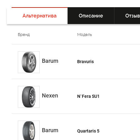
Альтернатива
Описание
Отзы
Бренд
Модель
Barum
Bravuris
Nexen
N`Fera SU1
Barum
Quartaris 5