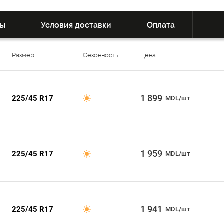
вы
Условия доставки
Оплата
Размер
Сезонность
Цена
1 899
225/45 R17
MDL/шт
1 959
225/45 R17
MDL/шт
1 941
225/45 R17
MDL/шт