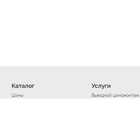
Каталог
Услуги
Шины
Выездной шиномонтаж
Диски
Хранение шин
Моторные масла
Сезонная смена шин
Аккумуляторы
Нарезка протектора ш
Аксессуары
Техпомощь при дтп
Автосигнализации
Техпомощь при застре
Подвоз топлива