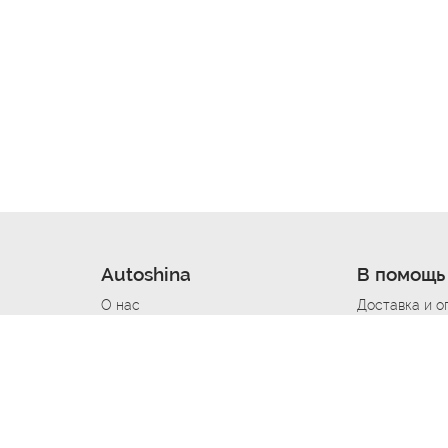
Autoshina
В помощь
О нас
Доставка и о
Новости
Купить в кре
Вакансии
Шины по авт
ин
Контакты
Все типораз
Политика возврата
Доставка шин
вании
Политика конфиденциальности
Полезно знат
Стать шинным поставщиком
Программа л