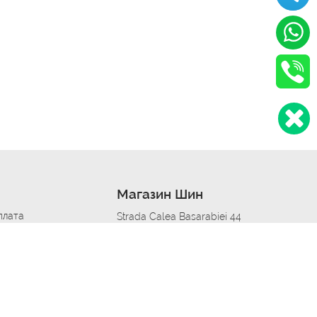
Магазин Шин
плата
Strada Calea Basarabiei 44
дит
Автосервис в кишиневе
омобилям
меры шин
Strada Calea Basarabiei 44
 по городам
ь
ояльности