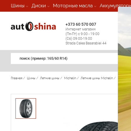
-
Шины
Диски
Моторные масла
Аккумулятор
+373 60 570 007
+373 
Интернет магазин
Мобил
(Пн-Пт) с 9:00 - 19:00
(кругл
(Сб) 09:00-19:00
регио
Strada Calea Basarabiei 44
поиск (примеp: 165/60 R14)
Главная
/
Шины
/
Летние шины
/
Michelin
/
Летние шины Michelin
/
Pilot Pr