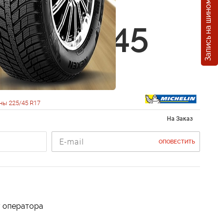
Запись на шиномонтаж
in Pilot
cy 225/45
1Y
ны 225/45 R17
На Заказ
ОПОВЕСТИТЬ
у оператора