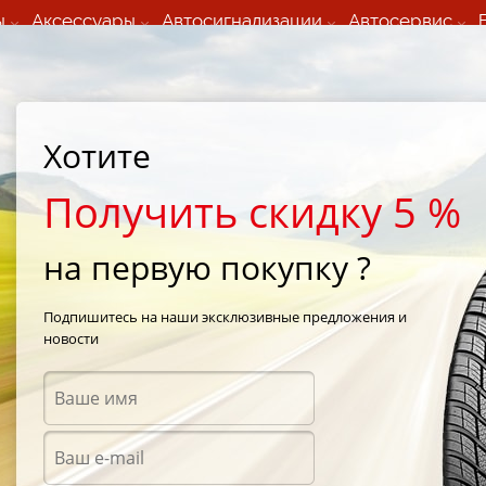
ы
Аксессуары
Автосигнализации
Автосервис
60 066 000
+373 60 608 000
ьный шиномонтаж 24/7
Автосервис в кишиневе
осуточно по всем
(Пн-Пт) с 9:00 - 19:00
Хотите
нам)
(Сб) 09:00-19:00
Strada Calea Basarabiei 44
Получить скидку 5 %
на первую покупку ?
imacy
/
Michelin Pilot Primacy 225/45 R17 91Y
Подпишитесь на наши эксклюзивные предложения и
новости
Летни