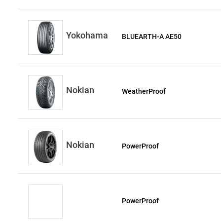
Yokohama
BLUEARTH-A AE50
Nokian
WeatherProof
Nokian
PowerProof
PowerProof