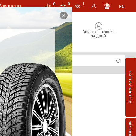
0
0
1
Вакансии
RO
Возврат в течение
14 дней
Хранение шин
е шины