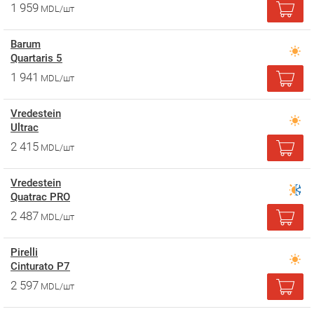
1 959
MDL/шт
Barum
Quartaris 5
1 941
MDL/шт
Vredestein
Ultrac
2 415
MDL/шт
Vredestein
Quatrac PRO
2 487
MDL/шт
Pirelli
Cinturato P7
2 597
MDL/шт