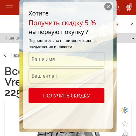
0
Хотите
Получить скидку 5 %
Позвонить
Заказать услугу
на первую покупку ?
Главная
/
Vredestein Quatrac 3 225/45 R17 91V
Подпишитесь на наши эксклюзивные
предложения и новости
Назад
Всесезонные шины
Vredestein Quatrac 3
225/45 R17 91V
ПОЛУЧИТЬ СКИДКУ