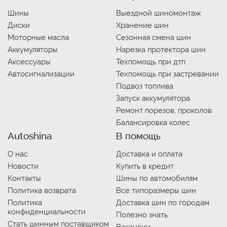
Шины
Выездной шиномонтаж
Диски
Хранение шин
Моторные масла
Сезонная смена шин
Аккумуляторы
Нарезка протектора шин
Аксессуары
Техпомощь при дтп
Автосигнализации
Техпомощь при застревании
Подвоз топлива
Запуск аккумулятора
Ремонт порезов, проколов
Балансировка колес
Autoshina
В помощь
О нас
Доставка и оплата
Новости
Купить в кредит
Контакты
Шины по автомобилям
Политика возврата
Все типоразмеры шин
Политика
Доставка шин по городам
конфиденциальности
Полезно знать
Стать шинным поставщиком