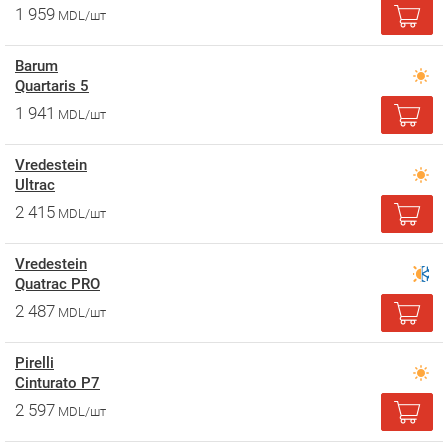
1 959
MDL/шт
Barum
Quartaris 5
1 941
MDL/шт
Vredestein
Ultrac
2 415
MDL/шт
Vredestein
Quatrac PRO
2 487
MDL/шт
Pirelli
Cinturato P7
2 597
MDL/шт