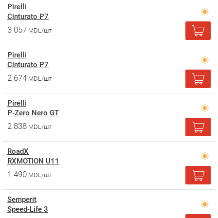
Pirelli
Cinturato P7
3 057
MDL/шт
Pirelli
Cinturato P7
2 674
MDL/шт
Pirelli
P-Zero Nero GT
2 838
MDL/шт
RoadX
RXMOTION U11
1 490
MDL/шт
Semperit
Speed-Life 3