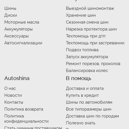
Шины
Выездной шиномонтаж
Диски
Хранение шин
Моторные масла
Сезонная смена шин
Аккумуляторы
Нарезка протектора шин
Аксессуары
Техпомощь при дтп
Автосигнализации
Техпомощь при застревании
Подвоз топлива
Запуск аккумулятора
Ремонт порезов, проколов
Балансировка колес
Autoshina
В помощь
О нас
Доставка и оплата
Новости
Купить в кредит
Контакты
Шины по автомобилям
Политика возврата
Все типоразмеры шин
Политика
Доставка шин по городам
конфиденциальности
Полезно знать
Стать шинным поставщиком