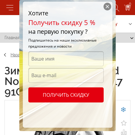
0
Хотите
Получить скидку 5 %
Позвонить
Заказать услугу
на первую покупку ?
Главная
/
Gislaved Nord Frost 3 225/45 R17 91Q
Подпишитесь на наши эксклюзивные
предложения и новости
Назад
Зимние шины Gislaved
Nord Frost 3 225/45 R17
91Q
ПОЛУЧИТЬ СКИДКУ