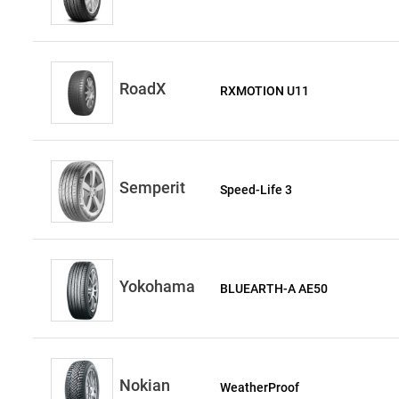
RoadX
RXMOTION U11
Semperit
Speed-Life 3
Yokohama
BLUEARTH-A AE50
Nokian
WeatherProof