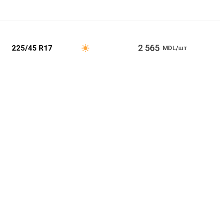
2 565
225/45 R17
MDL/шт