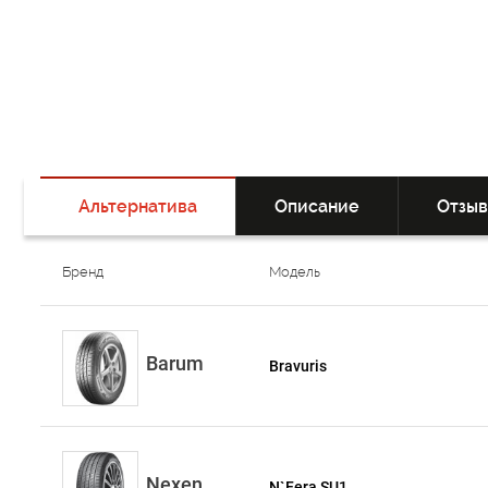
Альтернатива
Описание
Отзы
Бренд
Модель
Barum
Bravuris
Nexen
N`Fera SU1