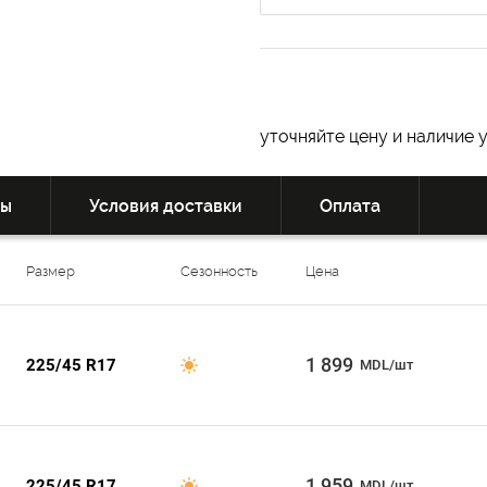
уточняйте цену и наличие 
вы
Условия доставки
Оплата
Размер
Сезонность
Цена
1 899
225/45 R17
MDL/шт
1 959
225/45 R17
MDL/шт