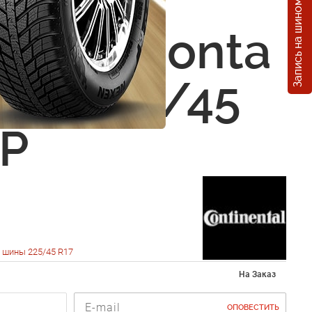
Запись на шиномонтаж
nental
WinterConta
830 225/45
1P
 шины 225/45 R17
На Заказ
ОПОВЕСТИТЬ