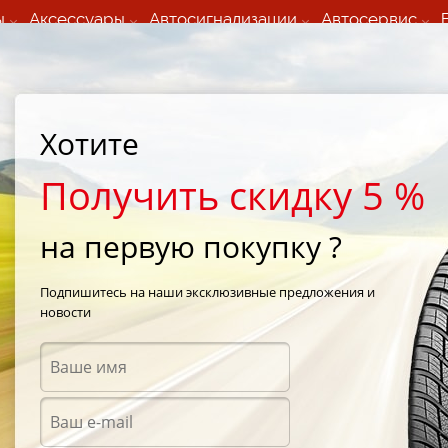
ы
Аксессуары
Автосигнализации
Автосервис
60 066 000
+373 60 608 000
ьный шиномонтаж 24/7
Автосервис в кишиневе
осуточно по всем
(Пн-Пт) с 9:00 - 19:00
Хотите
нам)
(Сб) 09:00-19:00
Strada Calea Basarabiei 44
Получить скидку 5 %
на первую покупку ?
ontinental ContiWinterContact
/
Continental ContiWinterContact TS 830 225/45 R17 91P
Подпишитесь на наши эксклюзивные предложения и
новости
Зимни