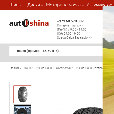
-
Шины
Диски
Моторные масла
Аккумулятор
+373 60 570 007
+373 
Интернет магазин
Мобил
(Пн-Пт) с 9:00 - 19:00
(кругл
(Сб) 09:00-19:00
регио
Strada Calea Basarabiei 44
поиск (примеp: 165/60 R14)
Главная
/
Шины
/
Зимние шины
/
Continental
/
Зимние шины Continental
/
C