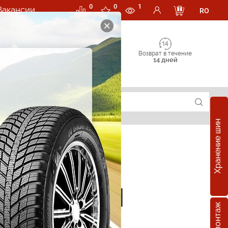
0
0
1
Вакансии
RO
Возврат в течение
14 дней
Хранение шин
е шины