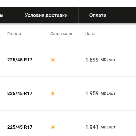
вы
Условия доставки
Оплата
Размер
Сезонность
Цена
1 899
225/45 R17
MDL/шт
1 959
225/45 R17
MDL/шт
1 941
225/45 R17
MDL/шт