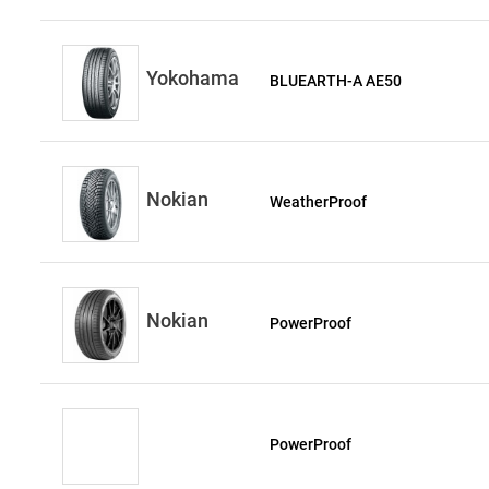
Yokohama
BLUEARTH-A AE50
Nokian
WeatherProof
Nokian
PowerProof
PowerProof