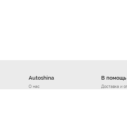
Autoshina
В помощь
О нас
Доставка и о
Новости
Купить в кре
Вакансии
Шины по авт
ин
Контакты
Все типораз
Политика возврата
Доставка шин
вании
Политика конфиденциальности
Полезно знат
Стать шинным поставщиком
Программа л