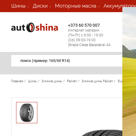
-
Шины
Диски
Моторные масла
Аккумулятор
+373 60 570 007
+373 
Интернет магазин
Мобил
(Пн-Пт) с 9:00 - 19:00
(кругл
(Сб) 09:00-19:00
регио
Strada Calea Basarabiei 44
поиск (примеp: 165/60 R14)
Главная
/
Шины
/
Зимние шины
/
Falken
/
Зимние шины Falken
/
Eurowinter