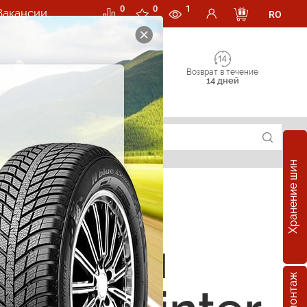
0
0
1
Вакансии
RO
Возврат в течение
14 дней
Хранение шин
е шины