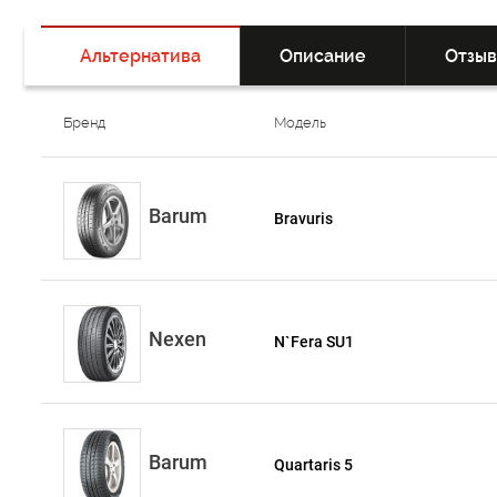
Альтернатива
Описание
Отзы
Бренд
Модель
Barum
Bravuris
Nexen
N`Fera SU1
Barum
Quartaris 5