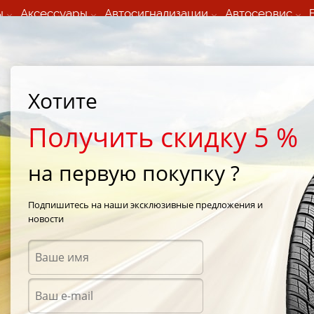
ы
Аксессуары
Автосигнализации
Автосервис
60 066 000
+373 60 608 000
ьный шиномонтаж 24/7
Автосервис в кишиневе
осуточно по всем
(Пн-Пт) с 9:00 - 19:00
Хотите
нам)
(Сб) 09:00-19:00
Strada Calea Basarabiei 44
Получить скидку 5 %
на первую покупку ?
 HS-449
/
Falken Eurowinter HS-449 225/45 R17 91H
Подпишитесь на наши эксклюзивные предложения и
новости
Зимни