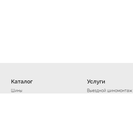
Каталог
Услуги
Шины
Выездной шиномонтаж
Диски
Хранение шин
Моторные масла
Сезонная смена шин
Аккумуляторы
Нарезка протектора ш
Аксессуары
Техпомощь при дтп
Автосигнализации
Техпомощь при застре
Подвоз топлива