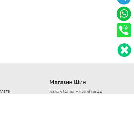
Магазин Шин
плата
Strada Calea Basarabiei 44
дит
Автосервис в кишиневе
омобилям
меры шин
Strada Calea Basarabiei 44
 по городам
ь
ояльности