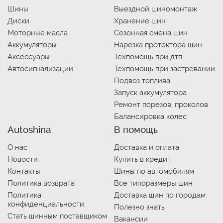
Шины
Выездной шиномонтаж
Диски
Хранение шин
Моторные масла
Сезонная смена шин
Аккумуляторы
Нарезка протектора шин
Аксессуары
Техпомощь при дтп
Автосигнализации
Техпомощь при застревании
Подвоз топлива
Запуск аккумулятора
Ремонт порезов, проколов
Балансировка колес
Autoshina
В помощь
О нас
Доставка и оплата
Новости
Купить в кредит
Контакты
Шины по автомобилям
Политика возврата
Все типоразмеры шин
Политика
Доставка шин по городам
конфиденциальности
Полезно знать
Стать шинным поставщиком
Вакансии