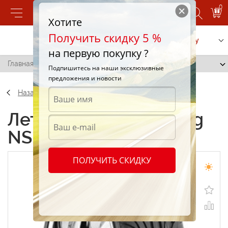
0
Хотите
Получить скидку 5 %
Позвонить
Заказать услугу
на первую покупку ?
Главная
/
Nankang NS-2 225/45 R16 89W
Подпишитесь на наши эксклюзивные
предложения и новости
Назад
Летние шины Nankang
NS-2 225/45 R16 89W
ПОЛУЧИТЬ СКИДКУ