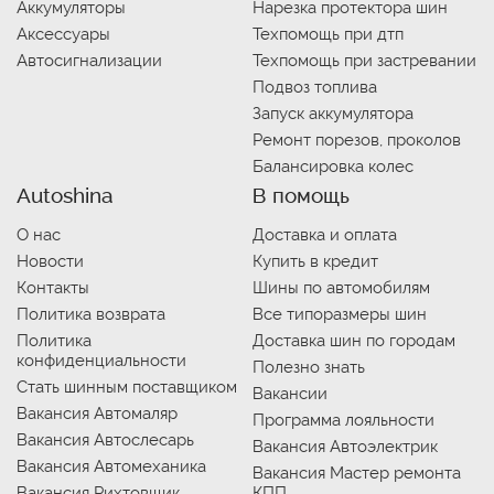
Аккумуляторы
Нарезка протектора шин
Аксессуары
Техпомощь при дтп
Автосигнализации
Техпомощь при застревании
Подвоз топлива
Запуск аккумулятора
Ремонт порезов, проколов
Балансировка колес
Autoshina
В помощь
О нас
Доставка и оплата
Новости
Купить в кредит
Контакты
Шины по автомобилям
Политика возврата
Все типоразмеры шин
Политика
Доставка шин по городам
конфиденциальности
Полезно знать
Стать шинным поставщиком
Вакансии
Вакансия Автомаляр
Программа лояльности
Вакансия Автослесарь
Вакансия Автоэлектрик
Вакансия Автомеханика
Вакансия Мастер ремонта
Вакансия Рихтовщик
КПП