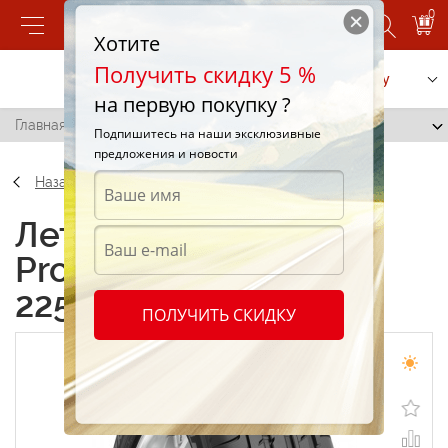
0
Хотите
Получить скидку 5 %
Позвонить
Заказать услугу
на первую покупку ?
Главная
/
Toyo Proxes T1 Sport SUV 225/40 R19 93Y
Подпишитесь на наши эксклюзивные
предложения и новости
Назад
Летние шины Toyo
Proxes T1 Sport SUV
225/40 R19 93Y
ПОЛУЧИТЬ СКИДКУ