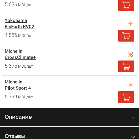
5 636
MDL/шт
Yokohama
BluEarth RV02
4 886
MDL/шт
Michelin
CrossClimate+
5 375
MDL/шт
Michelin
Pilot Sport 4
6 399
MDL/шт
Описание
Отзывы