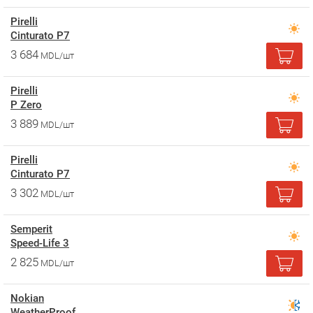
Pirelli
Cinturato P7
3 684
MDL/шт
Pirelli
P Zero
3 889
MDL/шт
Pirelli
Cinturato P7
3 302
MDL/шт
Semperit
Speed-Life 3
2 825
MDL/шт
Nokian
WeatherProof