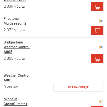
2 839
MDL/шт
Firestone
Multiseason 2
2 372
MDL/шт
Bridgestone
Weather Control
A005
2 865
MDL/шт
Weather Control
A005
0
MDL/шт
НЕТ НА СКЛАДЕ
Michelin
CrossClimate+