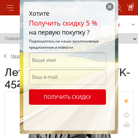
0
Хотите
Получить скидку 5 %
Позвонить
Заказать услугу
на первую покупку ?
Главная
/
Falken FK-452 225/40 R18 94Y
Подпишитесь на наши эксклюзивные
предложения и новости
Назад
Летние шины Falken FK-
452 225/40 R18 94Y
ПОЛУЧИТЬ СКИДКУ