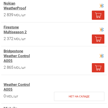
Nokian
WeatherProof
2 839
MDL/шт
Firestone
Multiseason 2
2 372
MDL/шт
Bridgestone
Weather Control
A005
2 865
MDL/шт
Weather Control
A005
0
MDL/шт
НЕТ НА СКЛАДЕ