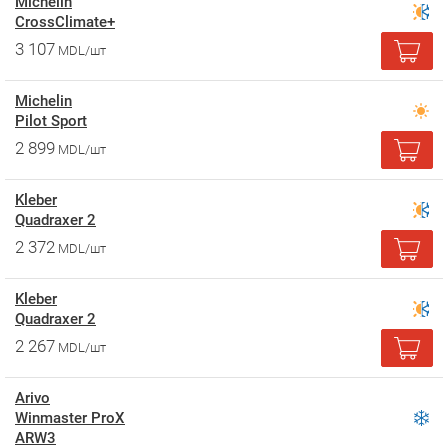
Michelin
CrossClimate+
3 107
MDL/шт
Michelin
Pilot Sport
2 899
MDL/шт
Kleber
Quadraxer 2
2 372
MDL/шт
Kleber
Quadraxer 2
2 267
MDL/шт
Arivo
Winmaster ProX
ARW3