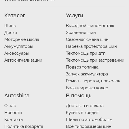
Каталог
Услуги
Шины
Выездной шиномонтаж
Диски
Хранение шин
Моторные масла
Сезонная смена шин
Аккумуляторы
Нарезка протектора шин
Аксессуары
Техпомощь при дтп
Автосигнализации
Техпомощь при застревании
Подвоз топлива
Запуск аккумулятора
Ремонт порезов, проколов
Балансировка колес
Autoshina
В помощь
О нас
Доставка и оплата
Новости
Купить в кредит
Контакты
Шины по автомобилям
Политика возврата
Все типоразмеры шин