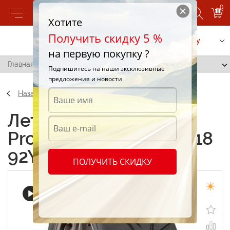
0
Хотите
Получить скидку 5 %
Позвонить
Заказать услугу
на первую покупку ?
Главная
/
Toyo Proxes R888 225/40 R18 92Y
Подпишитесь на наши эксклюзивные
предложения и новости
Назад
Летние шины Toyo
Proxes R888 225/40 R18
92Y
ПОЛУЧИТЬ СКИДКУ