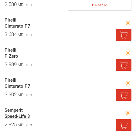
2 580
MDL/шт
НА ЗАКАЗ
Pirelli
Cinturato P7
3 684
MDL/шт
Pirelli
P Zero
3 889
MDL/шт
Pirelli
Cinturato P7
3 302
MDL/шт
Semperit
Speed-Life 3
2 825
MDL/шт