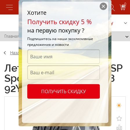
0
Хотите
Получить скидку 5 %
Позвонить
Заказать услугу
на первую покупку ?
Главная
/
Dunlop SP Sport Maxx 225/40 R18 92Y
Подпишитесь на наши эксклюзивные
предложения и новости
Назад
Летние шины Dunlop SP
Sport Maxx 225/40 R18
92Y
ПОЛУЧИТЬ СКИДКУ