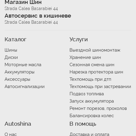
Магазин Шин
Strada Calea Basarabiei 44
Автосервис в кишиневе
Strada Calea Basarabiei 44
Каталог
Услуги
Шины
Выездной шиномонтаж
Диски
Хранение шин
Моторные масла
Сезонная смена шин
Аккумуляторы
Нарезка протектора шин
Аксессуары
Техпомощь при дтп
Автосигнализации
Техпомощь при застревании
Подвоз топлива
Запуск аккумулятора
Ремонт порезов, проколов
Балансировка колес
Autoshina
В помощь
О нас
Доставка и оплата