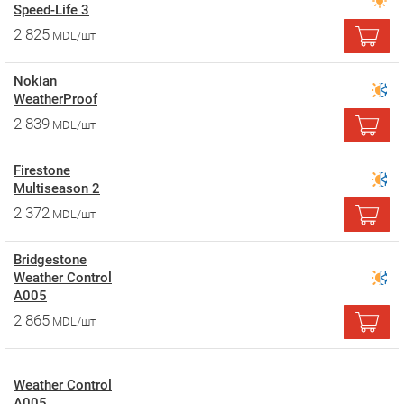
Speed-Life 3
2 825
MDL/шт
Nokian
WeatherProof
2 839
MDL/шт
Firestone
Multiseason 2
2 372
MDL/шт
Bridgestone
Weather Control
A005
2 865
MDL/шт
Weather Control
A005