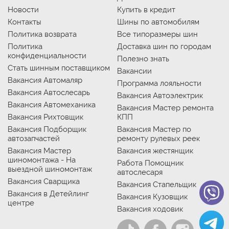
Новости
Купить в кредит
Контакты
Шины по автомобилям
Политика возврата
Все типоразмеры шин
Политика
Доставка шин по городам
конфиденциальности
Полезно знать
Стать шинным поставщиком
Вакансии
Вакансия Автомаляр
Программа лояльности
Вакансия Автослесарь
Вакансия Автоэлектрик
Вакансия Автомеханика
Вакансия Мастер ремонта
Вакансия Рихтовщик
КПП
Вакансия Подборщик
Вакансия Мастер по
автозапчастей
ремонту рулевых реек
Вакансия Мастер
Вакансия жестянщик
шиномонтажа - На
Работа Помощник
выездной шиномонтаж
автослесаря
Вакансия Сварщика
Вакансия Стапельщик
Вакансия в Детейлинг
Вакансия Кузовщик
центре
Вакансия ходовик