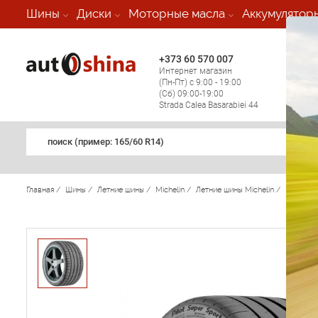
-
Шины
Диски
Моторные масла
Аккумулятор
+373 60 570 007
+373 
Интернет магазин
Мобил
(Пн-Пт) с 9:00 - 19:00
(кругл
(Сб) 09:00-19:00
регио
Strada Calea Basarabiei 44
поиск (примеp: 165/60 R14)
Главная
/
Шины
/
Летние шины
/
Michelin
/
Летние шины Michelin
/
Pilot Su