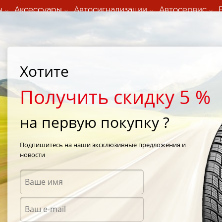
ы
Аксессуары
Автосигнализации
Автосервис
60 066 000
+373 60 608 000
ьный шиномонтаж 24/7
Автосервис в кишиневе
осуточно по всем
(Пн-Пт) с 9:00 - 19:00
Хотите
нам)
(Сб) 09:00-19:00
Strada Calea Basarabiei 44
Получить скидку 5 %
на первую покупку ?
per Sport
/
Michelin Pilot Super Sport 225/35 R18 87Y
Подпишитесь на наши эксклюзивные предложения и
новости
Летни