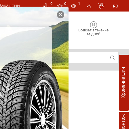
0
0
1
Вакансии
RO
Возврат в течение
14 дней
Хранение шин
е шины