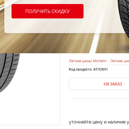
Michel
ПОЛУЧИТЬ СКИДКУ
Super
225/3
Летние шины Michelin
Летние ши
Код продукта: AT-92841
НА ЗАКАЗ
уточняйте цену и наличие 