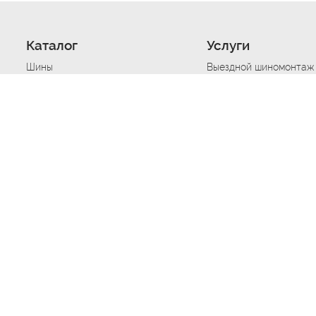
Каталог
Услуги
Шины
Выездной шиномонтаж
Диски
Хранение шин
Моторные масла
Сезонная смена шин
Аккумуляторы
Нарезка протектора ш
Аксессуары
Техпомощь при дтп
Автосигнализации
Техпомощь при застре
Подвоз топлива
Запуск аккумулятора
Ремонт порезов, проко
Балансировка колес