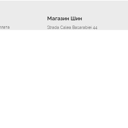
Магазин Шин
плата
Strada Calea Basarabiei 44
дит
Автосервис в кишиневе
омобилям
меры шин
Strada Calea Basarabiei 44
 по городам
ь
ояльности
Приложение Autoshina в твоем телефоне
дборщик автозапчастей
стер шиномонтажа -
 шиномонтаж
арщика
етейлинг центре
апельщик
зовщик
овик