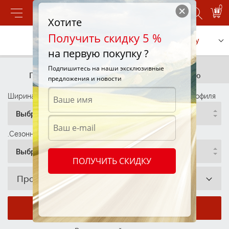
0
Хотите
Получить скидку 5 %
Позвонить
Заказать услугу
на первую покупку ?
Подбор шин
Подбор шин
Подпишитесь на наши эксклюзивные
По параметрам
По автомобилю
предложения и новости
Ширина профиля
Высота Профиля
Диаметр Профиля
Выбрать
Выбрать
Выбрать
.Сезонность
Выбрать
ПОЛУЧИТЬ СКИДКУ
Производитель
Показать