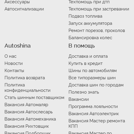
Аксессуары
Техпомощь при дтп
Автосигнализации
Техпомощь при застревании
Подвоз топлива
Запуск аккумулятора
Ремонт порезов, проколов
Балансировка колес
Autoshina
В помощь
О нас
Доставка и оплата
Новости
Купить в кредит
Контакты
Шины по автомобилям
Политика возврата
Все типоразмеры шин
Политика
Доставка шин по городам
конфиденциальности
Полезно знать
Стать шинным поставщиком
Вакансии
Вакансия Автомаляр
Программа лояльности
Вакансия Автослесарь
Вакансия Автоэлектрик
Вакансия Автомеханика
Вакансия Мастер ремонта
Вакансия Рихтовщик
КПП
Вакансия Подборщик
Вакансия Мастер по