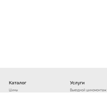
Каталог
Услуги
Шины
Выездной шиномонтаж
Диски
Хранение шин
Моторные масла
Сезонная смена шин
Аккумуляторы
Нарезка протектора ш