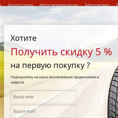
ы
Аксессуары
Автосигнализации
Автосервис
60 066 000
+373 60 608 000
ьный шиномонтаж 24/7
Автосервис в кишиневе
осуточно по всем
(Пн-Пт) с 9:00 - 19:00
Хотите
нам)
(Сб) 09:00-19:00
Strada Calea Basarabiei 44
Получить скидку 5 %
на первую покупку ?
itta CR Cargo
/
Nokian Hakkapeliitta CR Cargo 215/75 R16 116R
Подпишитесь на наши эксклюзивные предложения и
новости
Зимни