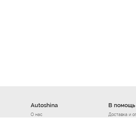
Autoshina
В помощь
О нас
Доставка и о
Новости
Купить в кре
Вакансии
Шины по авт
ин
Контакты
Все типораз