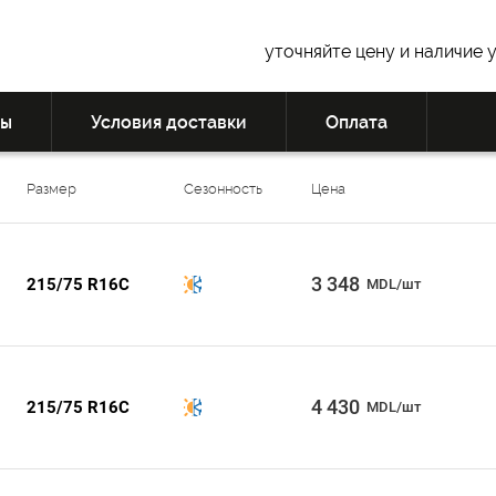
уточняйте цену и наличие 
вы
Условия доставки
Оплата
Размер
Сезонность
Цена
3 348
215/75 R16C
MDL/шт
4 430
215/75 R16C
MDL/шт