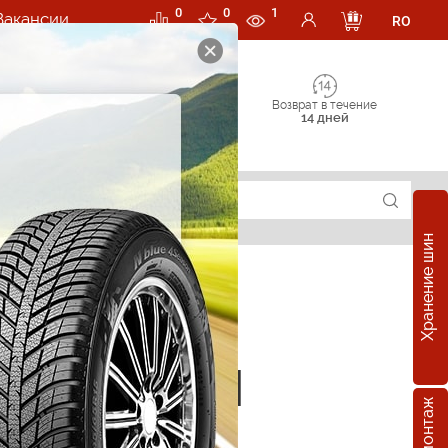
0
0
1
Вакансии
RO
Возврат в течение
14 дней
Хранение шин
е шины