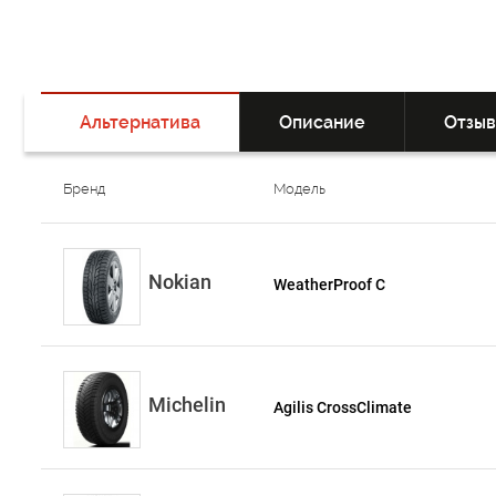
Альтернатива
Описание
Отзы
Бренд
Модель
Nokian
WeatherProof C
Michelin
Agilis CrossClimate