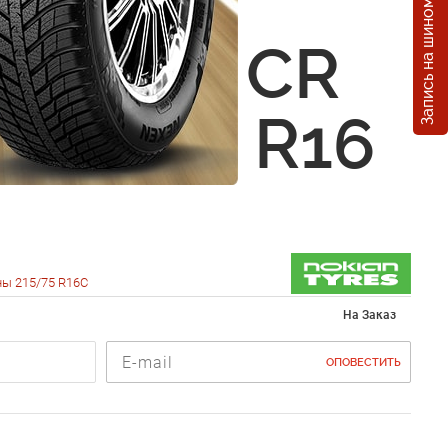
Запись на шиномонтаж
n
eliitta CR
 215/75 R16
ы 215/75 R16C
На Заказ
ОПОВЕСТИТЬ