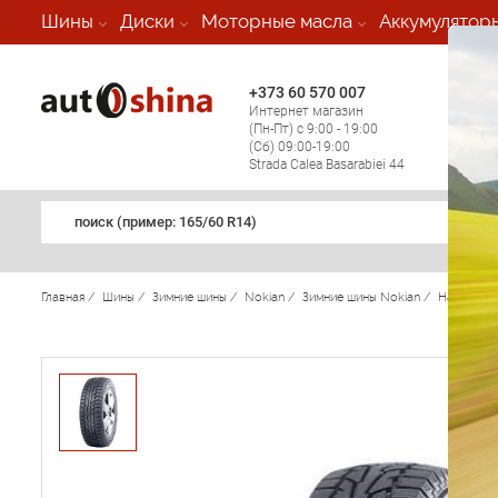
-
Шины
Диски
Моторные масла
Аккумулятор
+373 60 570 007
+373 
Интернет магазин
Мобил
(Пн-Пт) с 9:00 - 19:00
(кругл
(Сб) 09:00-19:00
регио
Strada Calea Basarabiei 44
поиск (примеp: 165/60 R14)
Главная
/
Шины
/
Зимние шины
/
Nokian
/
Зимние шины Nokian
/
Hakkapeli