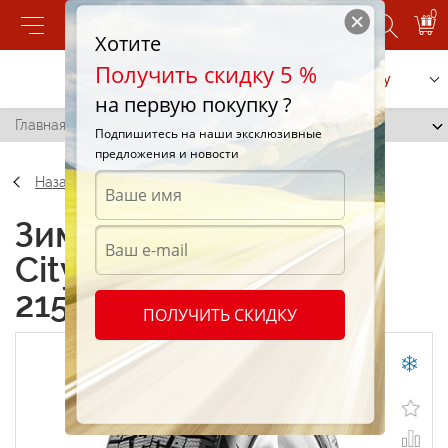
0
Хотите
Получить скидку 5 %
Позвонить
Заказать услугу
на первую покупку ?
Главная
/
Pirelli Citynet Winter Plus 215/75 R16 113R
Подпишитесь на наши эксклюзивные
предложения и новости
Назад
Зимние шины Pirelli
Citynet Winter Plus
215/75 R16 113R
ПОЛУЧИТЬ СКИДКУ