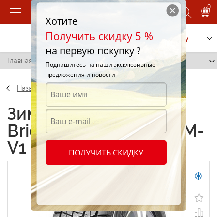
0
Хотите
Получить скидку 5 %
Позвонить
Заказать услугу
на первую покупку ?
Главная
/
Bridgestone Blizzak DM-V1 215/70 R16 70R
Подпишитесь на наши эксклюзивные
предложения и новости
Назад
Зимние шины
Bridgestone Blizzak DM-
V1 215/70 R16 70R
ПОЛУЧИТЬ СКИДКУ