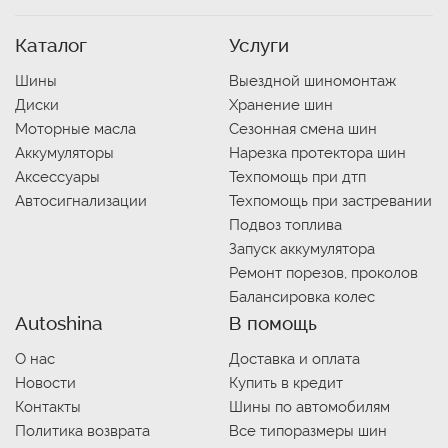
Каталог
Услуги
Шины
Выездной шиномонтаж
Диски
Хранение шин
Моторные масла
Сезонная смена шин
Аккумуляторы
Нарезка протектора шин
Аксессуары
Техпомощь при дтп
Автосигнализации
Техпомощь при застревании
Подвоз топлива
Запуск аккумулятора
Ремонт порезов, проколов
Балансировка колес
Autoshina
В помощь
О нас
Доставка и оплата
Новости
Купить в кредит
Контакты
Шины по автомобилям
Политика возврата
Все типоразмеры шин