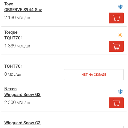
Toyo
OBSERVE S944 Suv
2 130
MDL/шт
Torque
TQHT701
1 339
MDL/шт
TQHT701
0
MDL/шт
НЕТ НА СКЛАДЕ
Nexen
Winguard Snow G3
2 300
MDL/шт
Winguard Snow G3