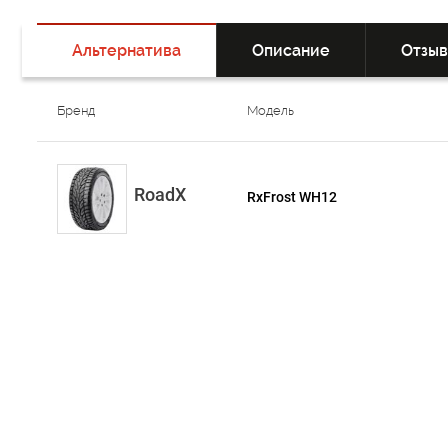
Альтернатива
Описание
Отзы
Бренд
Модель
RoadX
RxFrost WH12