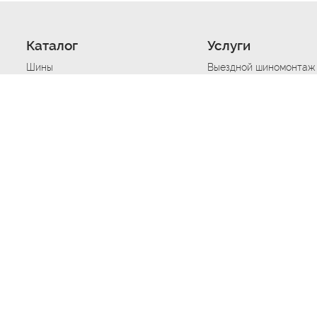
Каталог
Услуги
Шины
Выездной шиномонтаж
Диски
Хранение шин
Моторные масла
Сезонная смена шин
Аккумуляторы
Нарезка протектора ш
Аксессуары
Техпомощь при дтп
Автосигнализации
Техпомощь при застре
Подвоз топлива
Запуск аккумулятора
Ремонт порезов, проко
Балансировка колес