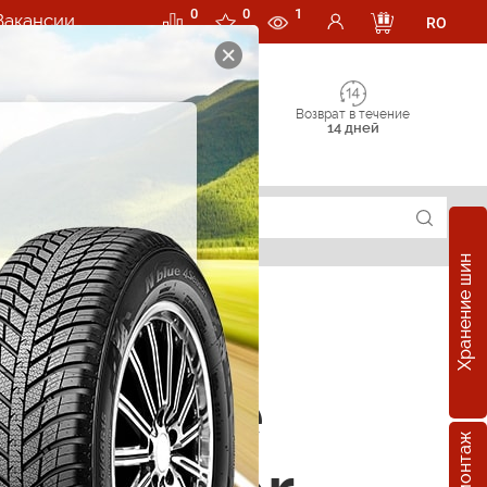
0
0
1
Вакансии
RO
Возврат в течение
14 дней
Хранение шин
зонные