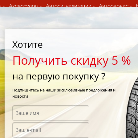
ы
Аксессуары
Автосигнализации
Автосервис
60 066 000
+373 60 608 000
ьный шиномонтаж 24/7
Автосервис в кишиневе
осуточно по всем
(Пн-Пт) с 9:00 - 19:00
Хотите
нам)
(Сб) 09:00-19:00
Strada Calea Basarabiei 44
Получить скидку 5 %
на первую покупку ?
or
/
MPS 320 Maxilla
/
Matador MPS 320 Maxilla 215/70 R15 109R
Подпишитесь на наши эксклюзивные предложения и
новости
Всесе