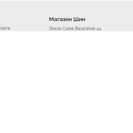
Магазин Шин
плата
Strada Calea Basarabiei 44
дит
Автосервис в кишиневе
омобилям
меры шин
Strada Calea Basarabiei 44
 по городам
ь
ояльности
Приложение Autoshina в твоем телефоне
дборщик автозапчастей
стер шиномонтажа -
 шиномонтаж
арщика
етейлинг центре
апельщик
зовщик
овик