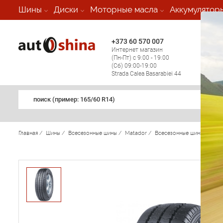
-
Шины
Диски
Моторные масла
Аккумулятор
+373 60 570 007
+373 
Интернет магазин
Мобил
(Пн-Пт) с 9:00 - 19:00
(кругл
(Сб) 09:00-19:00
регио
Strada Calea Basarabiei 44
поиск (примеp: 165/60 R14)
Главная
/
Шины
/
Всесезонные шины
/
Matador
/
Всесезонные шины Matad