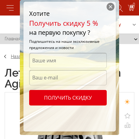
0
Хотите
Получить скидку 5 %
Позвонить
Заказать услугу
на первую покупку ?
Главная
/
Michelin Agilis 215/70 R15 107T
Подпишитесь на наши эксклюзивные
предложения и новости
Назад
Летние шины Michelin
Agilis 215/70 R15 107T
ПОЛУЧИТЬ СКИДКУ