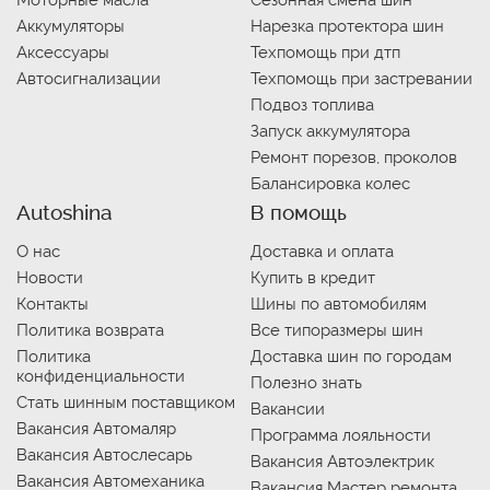
Моторные масла
Сезонная смена шин
Аккумуляторы
Нарезка протектора шин
Аксессуары
Техпомощь при дтп
Автосигнализации
Техпомощь при застревании
Подвоз топлива
Запуск аккумулятора
Ремонт порезов, проколов
Балансировка колес
Autoshina
В помощь
О нас
Доставка и оплата
Новости
Купить в кредит
Контакты
Шины по автомобилям
Политика возврата
Все типоразмеры шин
Политика
Доставка шин по городам
конфиденциальности
Полезно знать
Стать шинным поставщиком
Вакансии
Вакансия Автомаляр
Программа лояльности
Вакансия Автослесарь
Вакансия Автоэлектрик
Вакансия Автомеханика
Вакансия Мастер ремонта