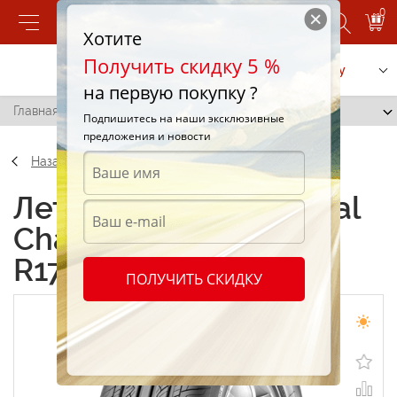
0
Хотите
Получить скидку 5 %
Позвонить
Заказать услугу
на первую покупку ?
Главная
/
GT Radial Champiro 228 215/65 R17 99H
Подпишитесь на наши эксклюзивные
предложения и новости
Назад
Летние шины GT Radial
Champiro 228 215/65
R17 99H
ПОЛУЧИТЬ СКИДКУ