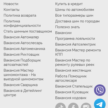
Новости
Купить в кредит
Контакты
Шины по автомобилям
Политика возврата
Все типоразмеры шин
Политика
Доставка шин по городам
конфиденциальности
Полезно знать
Стать шинным поставщиком
Вакансии
Вакансия Автомаляр
Программа лояльности
Вакансия Автослесарь
Вакансия Автоэлектрик
Вакансия Автомеханика
Вакансия Мастер ремонта
Вакансия Рихтовщик
КПП
Вакансия Подборщик
Вакансия Мастер по
автозапчастей
ремонту рулевых реек
Вакансия Мастер
Вакансия жестянщик
шиномонтажа - На
Работа Помощник
выездной шиномонтаж
автослесаря
Вакансия Сварщика
Вакансия Стапельщик
Вакансия в Детейлинг
Вакансия Кузовщик
центре
Вакансия ходовик