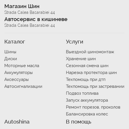
Магазин Шин
Strada Calea Basarabiei 44
Автосервис в кишиневе
Strada Calea Basarabiei 44
Каталог
Услуги
Шины
Выездной шиномонтаж
Диски
Хранение шин
Моторные масла
Сезонная смена шин
Аккумуляторы
Нарезка протектора шин
Аксессуары
Техпомощь при дтп
Автосигнализации
Техпомощь при застревании
Подвоз топлива
Запуск аккумулятора
Ремонт порезов, проколов
Балансировка колес
Autoshina
В помощь