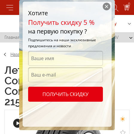
0
Хотите
Получить скидку 5 %
Позвонить
Заказать услугу
на первую покупку ?
Главная
/
Continental ContiEcoContact 5 215/65 R16 98V
Подпишитесь на наши эксклюзивные
предложения и новости
Назад
Летние шины
Continental
ContiEcoContact 5
ПОЛУЧИТЬ СКИДКУ
215/65 R16 98V