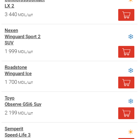
LX 2
3 440
MDL/шт
Nexen
Winguard Sport 2
SUV
1 999
MDL/шт
Roadstone
Winguard Ice
1 700
MDL/шт
Toyo
Observe GSi6 Suv
2 199
MDL/шт
Semperit
Speed-Life 3