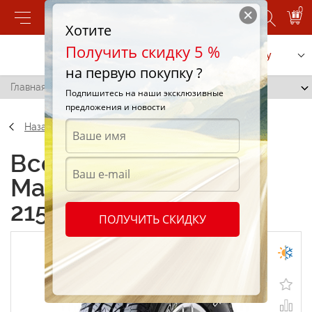
0
Хотите
Получить скидку 5 %
Позвонить
Заказать услугу
на первую покупку ?
Главная
/
Maxxis AT-771 Bravo 215/65 R16 98M
Подпишитесь на наши эксклюзивные
предложения и новости
Назад
Всесезонные шины
Maxxis AT-771 Bravo
215/65 R16 98M
ПОЛУЧИТЬ СКИДКУ