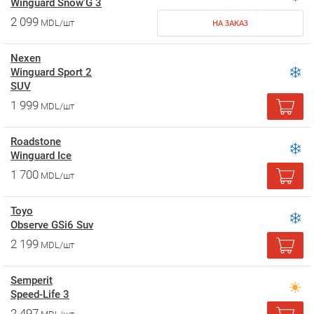
Winguard Snow'G 3
2 099
MDL/шт
НА ЗАКАЗ
Nexen
Winguard Sport 2
SUV
1 999
MDL/шт
Roadstone
Winguard Ice
1 700
MDL/шт
Toyo
Observe GSi6 Suv
2 199
MDL/шт
Semperit
Speed-Life 3
2 497