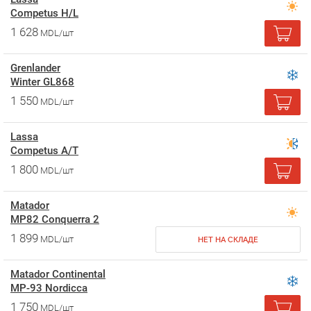
Competus H/L
1 628
MDL/шт
Grenlander
Winter GL868
1 550
MDL/шт
Lassa
Competus A/T
1 800
MDL/шт
Matador
MP82 Conquerra 2
1 899
MDL/шт
НЕТ НА СКЛАДЕ
Matador Continental
MP-93 Nordicca
1 750
MDL/шт