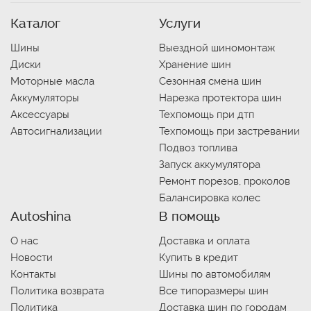
Каталог
Услуги
Шины
Выездной шиномонтаж
Диски
Хранение шин
Моторные масла
Сезонная смена шин
Аккумуляторы
Нарезка протектора шин
Аксессуары
Техпомощь при дтп
Автосигнализации
Техпомощь при застревании
Подвоз топлива
Запуск аккумулятора
Ремонт порезов, проколов
Балансировка колес
Autoshina
В помощь
О нас
Доставка и оплата
Новости
Купить в кредит
Контакты
Шины по автомобилям
Политика возврата
Все типоразмеры шин
Политика
Доставка шин по городам