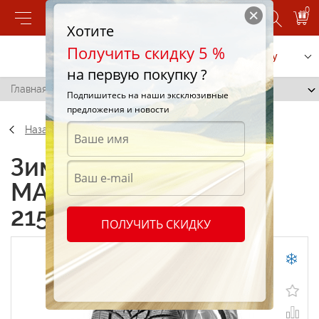
0
Хотите
Получить скидку 5 %
Позвонить
Заказать услугу
на первую покупку ?
Главная
/
Maxxis MA-SW Victra Snow 215/65 R16 98H
Подпишитесь на наши эксклюзивные
предложения и новости
Назад
Зимние шины Maxxis
MA-SW Victra Snow
215/65 R16 98H
ПОЛУЧИТЬ СКИДКУ