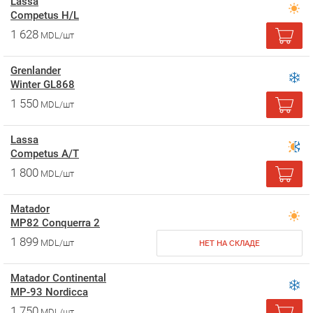
Lassa
Competus H/L
1 628
MDL/шт
Grenlander
Winter GL868
1 550
MDL/шт
Lassa
Competus A/T
1 800
MDL/шт
Matador
MP82 Conquerra 2
1 899
MDL/шт
НЕТ НА СКЛАДЕ
Matador Continental
MP-93 Nordicca
1 750
MDL/шт