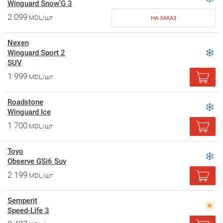
Winguard Snow'G 3
2 099
MDL/шт
НА ЗАКАЗ
Nexen
Winguard Sport 2
SUV
1 999
MDL/шт
Roadstone
Winguard Ice
1 700
MDL/шт
Toyo
Observe GSi6 Suv
2 199
MDL/шт
Semperit
Speed-Life 3