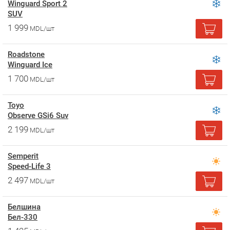
Winguard Sport 2
SUV
1 999
MDL/шт
Roadstone
Winguard Ice
1 700
MDL/шт
Toyo
Observe GSi6 Suv
2 199
MDL/шт
Semperit
Speed-Life 3
2 497
MDL/шт
Белшина
Бел-330