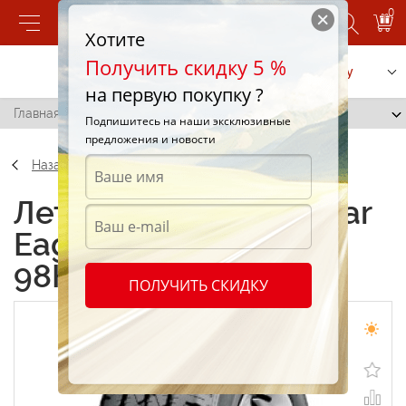
0
Хотите
Получить скидку 5 %
Позвонить
Заказать услугу
на первую покупку ?
Главная
/
Goodyear Eagle LS 2 215/65 R16 98H
Подпишитесь на наши эксклюзивные
предложения и новости
Назад
Летние шины Goodyear
Eagle LS 2 215/65 R16
98H
ПОЛУЧИТЬ СКИДКУ