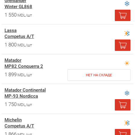
Grenlander
Winter GL868
1 550
MDL/шт
Lassa
Competus A/T
1 800
MDL/шт
Matador
MP82 Conquerra 2
1 899
MDL/шт
НЕТ НА СКЛАДЕ
Matador Continental
MP-93 Nordicca
1 750
MDL/шт
Michelin
Competus A/T
1 866
MDL/шт