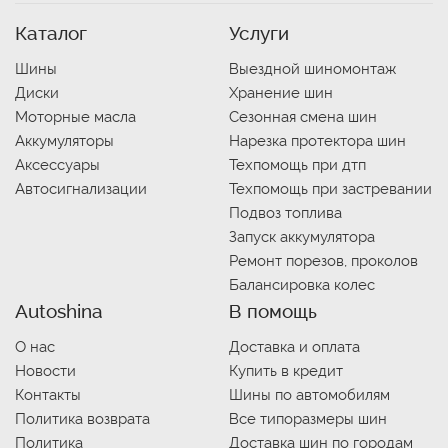
Каталог
Услуги
Шины
Выездной шиномонтаж
Диски
Хранение шин
Моторные масла
Сезонная смена шин
Аккумуляторы
Нарезка протектора шин
Аксессуары
Техпомощь при дтп
Автосигнализации
Техпомощь при застревании
Подвоз топлива
Запуск аккумулятора
Ремонт порезов, проколов
Балансировка колес
Autoshina
В помощь
О нас
Доставка и оплата
Новости
Купить в кредит
Контакты
Шины по автомобилям
Политика возврата
Все типоразмеры шин
Политика
Доставка шин по городам