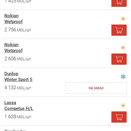
1 425
MDL/шт
Nokian
Wetproof
2 756
MDL/шт
Nokian
Wetproof
2 606
MDL/шт
Dunlop
Winter Sport 5
4 132
MDL/шт
НА ЗАКАЗ
Lassa
Competus H/L
1 628
MDL/шт