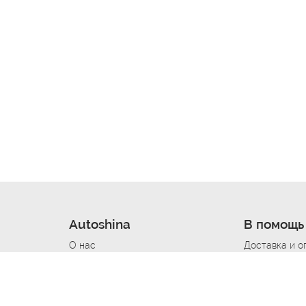
Autoshina
В помощь
О нас
Доставка и о
Новости
Купить в кре
Вакансии
Шины по авт
ин
Контакты
Все типораз
Политика возврата
Доставка шин