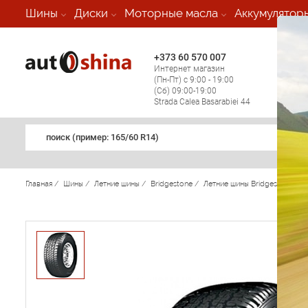
-
Шины
Диски
Моторные масла
Аккумулятор
+373 60 570 007
+373 
Интернет магазин
Мобил
(Пн-Пт) с 9:00 - 19:00
(кругл
(Сб) 09:00-19:00
регио
Strada Calea Basarabiei 44
поиск (примеp: 165/60 R14)
Главная
/
Шины
/
Летние шины
/
Bridgestone
/
Летние шины Bridgestone
/
D