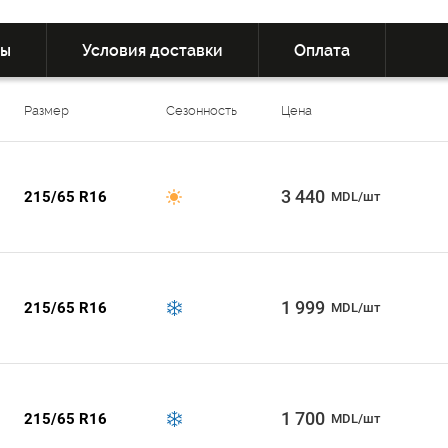
вы
Условия доставки
Оплата
Размер
Сезонность
Цена
3 440
215/65 R16
MDL/шт
1 999
215/65 R16
MDL/шт
1 700
215/65 R16
MDL/шт