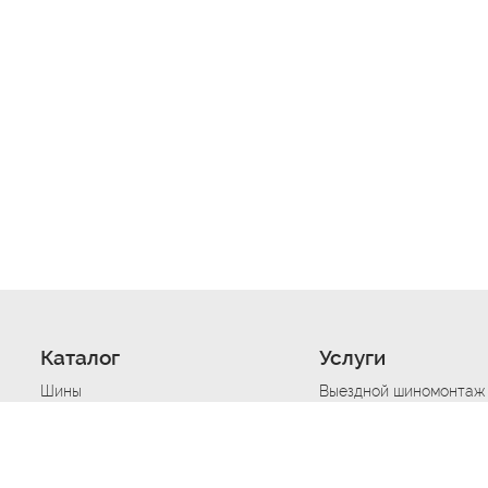
Каталог
Услуги
Шины
Выездной шиномонтаж
Диски
Хранение шин
Моторные масла
Сезонная смена шин
Аккумуляторы
Нарезка протектора ш
Аксессуары
Техпомощь при дтп