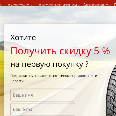
ы
Аксессуары
Автосигнализации
Автосервис
60 066 000
+373 60 608 000
ьный шиномонтаж 24/7
Автосервис в кишиневе
осуточно по всем
(Пн-Пт) с 9:00 - 19:00
Хотите
нам)
(Сб) 09:00-19:00
Strada Calea Basarabiei 44
Получить скидку 5 %
на первую покупку ?
ueler H/T 689
/
Bridgestone Dueler H/T 689 215/65 R16 89S
Подпишитесь на наши эксклюзивные предложения и
новости
Летни