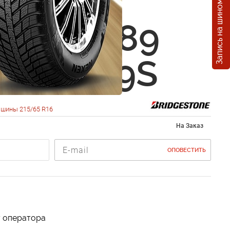
Запись на шиномонтаж
estone
r H/T 689
5 R16 89S
 шины 215/65 R16
На Заказ
ОПОВЕСТИТЬ
у оператора