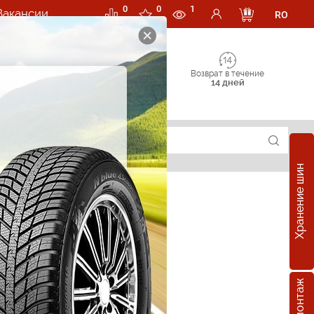
0
0
1
Вакансии
RO
Возврат в течение
14 дней
Хранение шин
е шины