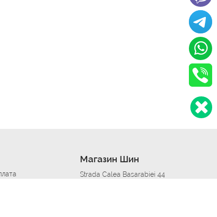
Магазин Шин
плата
Strada Calea Basarabiei 44
дит
Автосервис в кишиневе
омобилям
меры шин
Strada Calea Basarabiei 44
 по городам