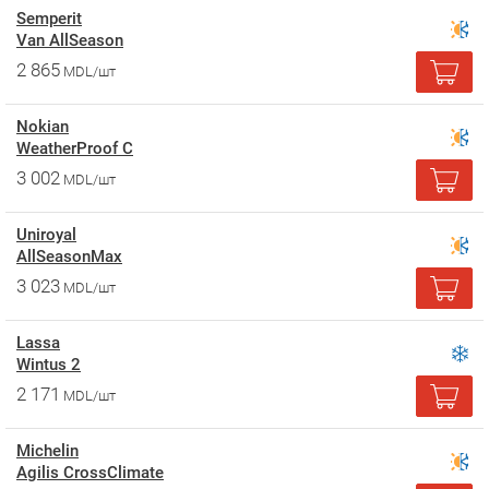
Semperit
Van AllSeason
2 865
MDL/шт
Nokian
WeatherProof C
3 002
MDL/шт
Uniroyal
AllSeasonMax
3 023
MDL/шт
Lassa
Wintus 2
2 171
MDL/шт
Michelin
Agilis CrossClimate