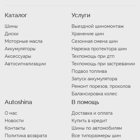
Каталог
Услуги
Шины
Выездной шиномонтаж
Диски
Хранение шин
Моторные масла
Сезонная смена шин
Аккумуляторы
Нарезка протектора шин
Аксессуары
Техпомощь при дтп
Автосигнализации
Техпомощь при застревании
Подвоз топлива
Запуск аккумулятора
Ремонт порезов, проколов
Балансировка колес
Autoshina
В помощь
О нас
Доставка и оплата
Новости
Купить в кредит
Контакты
Шины по автомобилям
Политика возврата
Все типоразмеры шин