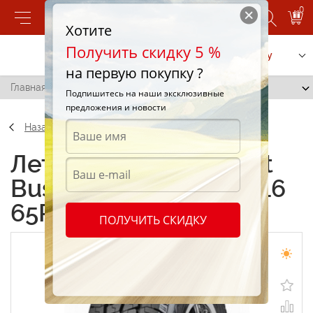
0
Хотите
Получить скидку 5 %
Позвонить
Заказать услугу
на первую покупку ?
Главная
/
Cordiant Business CS 215/65 R16 65R
Подпишитесь на наши эксклюзивные
предложения и новости
Назад
Летние шины Cordiant
Business CS 215/65 R16
65R
ПОЛУЧИТЬ СКИДКУ