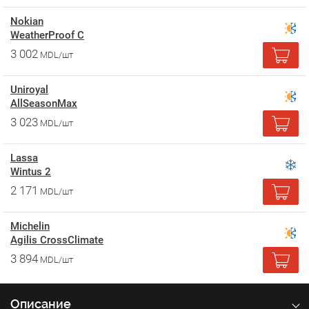
Nokian
WeatherProof C
3 002
MDL/шт
Uniroyal
AllSeasonMax
3 023
MDL/шт
Lassa
Wintus 2
2 171
MDL/шт
Michelin
Agilis CrossClimate
3 894
MDL/шт
Описание