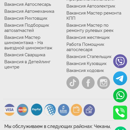
Вакансия Автослесарь
Вакансия Автоэлектрик
Вакансия Автомеханика
Вакансия Мастер ремонта
Вакансия Рихтовщик
КПП
Вакансия Подборщик
Вакансия Мастер по
автозапчастей
ремонту рулевых реек
Вакансия Мастер
Вакансия жестянщик
шиномонтажа - На
Работа Помощник
выездной шиномонтаж
автослесаря
Вакансия Сварщика
Вакансия Стапельщик
Вакансия в Детейлинг
Вакансия Кузовщик
центре
Вакансия ходовик
Мы обслуживаем в следующих районах: Чеканы,