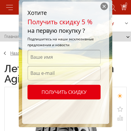
0
Хотите
Получить скидку 5 %
Позвонить
Заказать услугу
на первую покупку ?
Главная
/
Michelin Agilis 215/65 R16 107T
Подпишитесь на наши эксклюзивные
предложения и новости
Назад
Летние шины Michelin
Agilis 215/65 R16 107T
ПОЛУЧИТЬ СКИДКУ