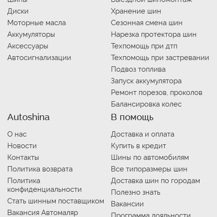
Диски
Хранение шин
Моторные масла
Сезонная смена шин
Аккумуляторы
Нарезка протектора шин
Аксессуары
Техпомощь при дтп
Автосигнализации
Техпомощь при застревании
Подвоз топлива
Запуск аккумулятора
Ремонт порезов, проколов
Балансировка колес
Autoshina
В помощь
О нас
Доставка и оплата
Новости
Купить в кредит
Контакты
Шины по автомобилям
Политика возврата
Все типоразмеры шин
Политика
Доставка шин по городам
конфиденциальности
Полезно знать
Стать шинным поставщиком
Вакансии
Вакансия Автомаляр
Программа лояльности