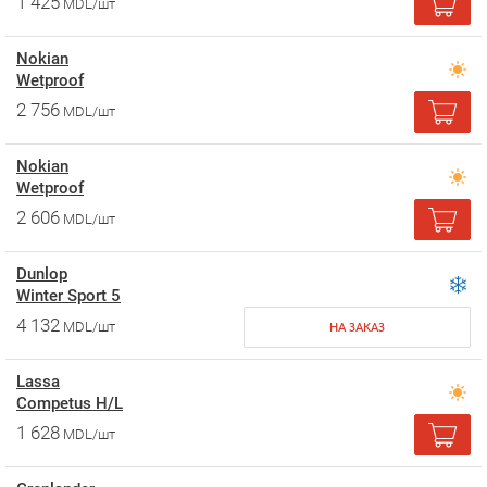
1 425
MDL/шт
Nokian
Wetproof
2 756
MDL/шт
Nokian
Wetproof
2 606
MDL/шт
Dunlop
Winter Sport 5
4 132
MDL/шт
НА ЗАКАЗ
Lassa
Competus H/L
1 628
MDL/шт