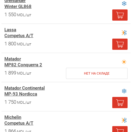
Grenlander
Winter GL868
1 550
MDL/шт
Lassa
Competus A/T
1 800
MDL/шт
Matador
MP82 Conquerra 2
1 899
MDL/шт
НЕТ НА СКЛАДЕ
Matador Continental
MP-93 Nordicca
1 750
MDL/шт
Michelin
Competus A/T
1 866
MDL/шт