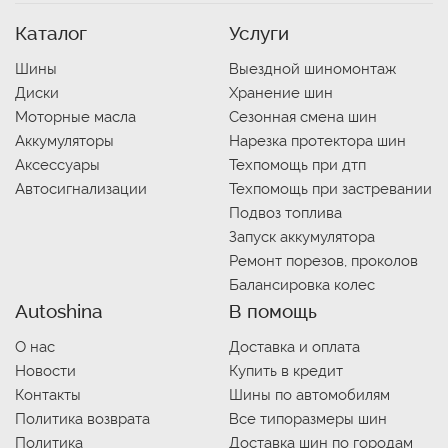
Каталог
Услуги
Шины
Выездной шиномонтаж
Диски
Хранение шин
Моторные масла
Сезонная смена шин
Аккумуляторы
Нарезка протектора шин
Аксессуары
Техпомощь при дтп
Автосигнализации
Техпомощь при застревании
Подвоз топлива
Запуск аккумулятора
Ремонт порезов, проколов
Балансировка колес
Autoshina
В помощь
О нас
Доставка и оплата
Новости
Купить в кредит
Контакты
Шины по автомобилям
Политика возврата
Все типоразмеры шин
Политика
Доставка шин по городам