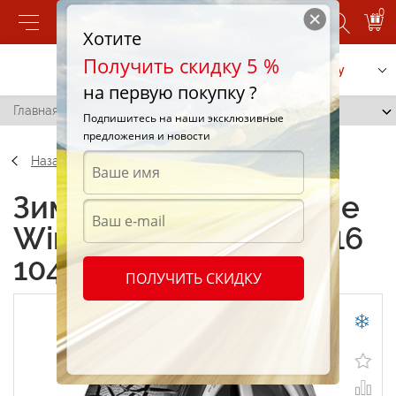
0
Хотите
Получить скидку 5 %
Позвонить
Заказать услугу
на первую покупку ?
Главная
/
Firestone Winterhawk 215/65 R16 104T
Подпишитесь на наши эксклюзивные
предложения и новости
Назад
Зимние шины Firestone
Winterhawk 215/65 R16
104T
ПОЛУЧИТЬ СКИДКУ