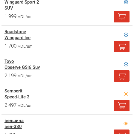
Winguard Sport 2
SUV
1 999
MDL/шт
Roadstone
Winguard Ice
1 700
MDL/шт
Toyo
Observe GSi6 Suv
2 199
MDL/шт
Semperit
Speed-Life 3
2 497
MDL/шт
Белшина
Бел-330