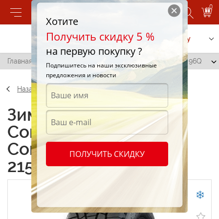
0
Хотите
Получить скидку 5 %
Позвонить
Заказать услугу
на первую покупку ?
Главная
/
Continental ContiVikingContact 5 215/65 R15 96Q
Подпишитесь на наши эксклюзивные
предложения и новости
Назад
Зимние шины
Continental
ContiVikingContact 5
ПОЛУЧИТЬ СКИДКУ
215/65 R15 96Q