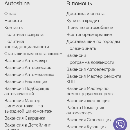
Autoshina
В помощь
О нас
Доставка и оплата
Новости
Купить в кредит
Контакты
Шины по автомобилям
Политика возврата
Все типоразмеры шин
Политика
Доставка шин по городам
конфиденциальности
Полезно знать
Стать шинным поставщиком
Вакансии
Вакансия Автомаляр
Программа лояльности
Вакансия Автослесарь
Вакансия Автоэлектрик
Вакансия Автомеханика
Вакансия Мастер ремонта
Вакансия Рихтовщик
КПП
Вакансия Подборщик
Вакансия Мастер по
автозапчастей
ремонту рулевых реек
Вакансия Мастер
Вакансия жестянщик
шиномонтажа - На
Работа Помощник
выездной шиномонтаж
автослесаря
Вакансия Сварщика
Вакансия Стапельщик
Вакансия в Детейлинг
Вакансия Кузовщик