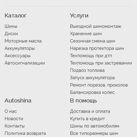
Каталог
Услуги
Шины
Выездной шиномонтаж
Диски
Хранение шин
Моторные масла
Сезонная смена шин
Аккумуляторы
Нарезка протектора шин
Аксессуары
Техпомощь при дтп
Автосигнализации
Техпомощь при застревании
Подвоз топлива
Запуск аккумулятора
Ремонт порезов, проколов
Балансировка колес
Autoshina
В помощь
О нас
Доставка и оплата
Новости
Купить в кредит
Контакты
Шины по автомобилям
Политика возврата
Все типоразмеры шин