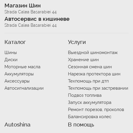
Магазин Шин
Strada Calea Basarabiei 44
Автосервис в кишиневе
Strada Calea Basarabiei 44
Каталог
Услуги
Шины
Выездной шиномонтаж
Диски
Хранение шин
Моторные масла
Сезонная смена шин
Аккумуляторы
Нарезка протектора шин
Аксессуары
Техпомощь при дтп
Автосигнализации
Техпомощь при застревании
Подвоз топлива
Запуск аккумулятора
Ремонт порезов, проколов
Балансировка колес
Autoshina
В помощь