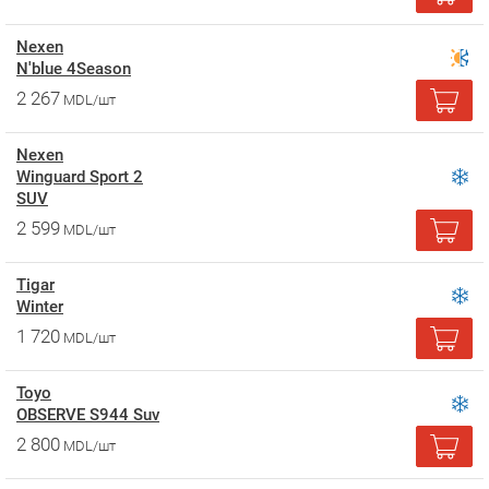
Nexen
N'blue 4Season
2 267
MDL/шт
Nexen
Winguard Sport 2
SUV
2 599
MDL/шт
Tigar
Winter
1 720
MDL/шт
Toyo
OBSERVE S944 Suv
2 800
MDL/шт