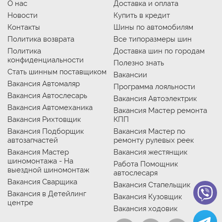
О нас
Доставка и оплата
Новости
Купить в кредит
Контакты
Шины по автомобилям
Политика возврата
Все типоразмеры шин
Политика
Доставка шин по городам
конфиденциальности
Полезно знать
Стать шинным поставщиком
Вакансии
Вакансия Автомаляр
Программа лояльности
Вакансия Автослесарь
Вакансия Автоэлектрик
Вакансия Автомеханика
Вакансия Мастер ремонта
Вакансия Рихтовщик
КПП
Вакансия Подборщик
Вакансия Мастер по
автозапчастей
ремонту рулевых реек
Вакансия Мастер
Вакансия жестянщик
шиномонтажа - На
Работа Помощник
выездной шиномонтаж
автослесаря
Вакансия Сварщика
Вакансия Стапельщик
Вакансия в Детейлинг
Вакансия Кузовщик
центре
Вакансия ходовик