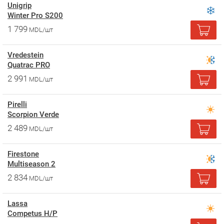
Unigrip
Winter Pro S200
1 799
MDL/шт
Vredestein
Quatrac PRO
2 991
MDL/шт
Pirelli
Scorpion Verde
2 489
MDL/шт
Firestone
Multiseason 2
2 834
MDL/шт
Lassa
Competus H/P