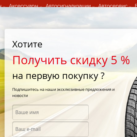
ы
Аксессуары
Автосигнализации
Автосервис
60 066 000
+373 60 608 000
ьный шиномонтаж 24/7
Автосервис в кишиневе
осуточно по всем
(Пн-Пт) с 9:00 - 19:00
Хотите
нам)
(Сб) 09:00-19:00
Strada Calea Basarabiei 44
Получить скидку 5 %
на первую покупку ?
a Grip 7+
/
Goodyear Ultra Grip 7+ 215/60 R17 96H
Подпишитесь на наши эксклюзивные предложения и
новости
Зимни