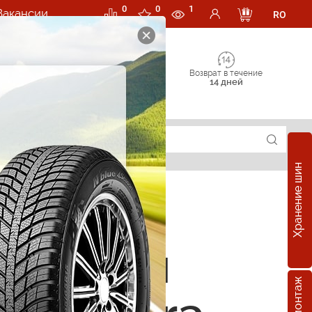
0
0
1
Вакансии
RO
Возврат в течение
14 дней
Хранение шин
е шины