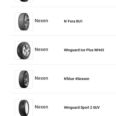
Nexen
N`Fera RU1
Nexen
Winguard Ice Plus WH43
Nexen
N'blue 4Season
Nexen
Winguard Sport 2 SUV