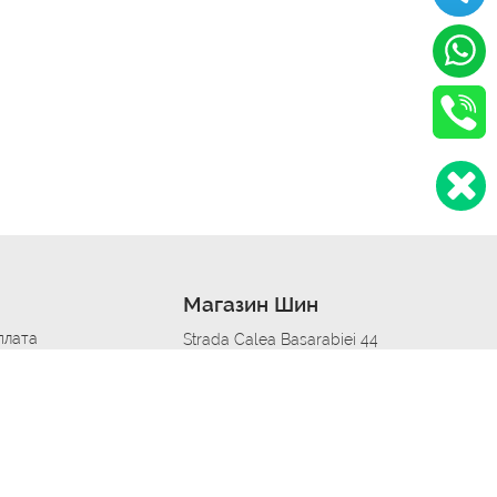
Магазин Шин
плата
Strada Calea Basarabiei 44
дит
Автосервис в кишиневе
омобилям
меры шин
Strada Calea Basarabiei 44
 по городам
ь
ояльности