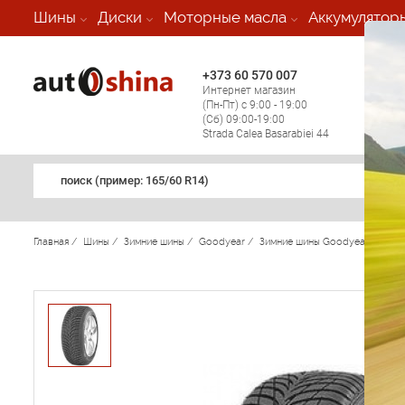
-
Шины
Диски
Моторные масла
Аккумулятор
+373 60 570 007
+373 
Интернет магазин
Мобил
(Пн-Пт) с 9:00 - 19:00
(кругл
(Сб) 09:00-19:00
регио
Strada Calea Basarabiei 44
поиск (примеp: 165/60 R14)
Главная
/
Шины
/
Зимние шины
/
Goodyear
/
Зимние шины Goodyear
/
Ultr