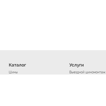
Каталог
Услуги
Шины
Выездной шиномонтаж
Диски
Хранение шин
Моторные масла
Сезонная смена шин
Аккумуляторы
Нарезка протектора ш
Аксессуары
Техпомощь при дтп
Автосигнализации
Техпомощь при застре
Подвоз топлива