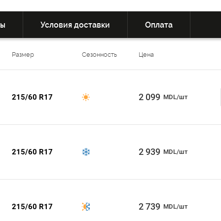
вы
Условия доставки
Оплата
Размер
Сезонность
Цена
2 099
215/60 R17
MDL/шт
2 939
215/60 R17
MDL/шт
2 739
215/60 R17
MDL/шт