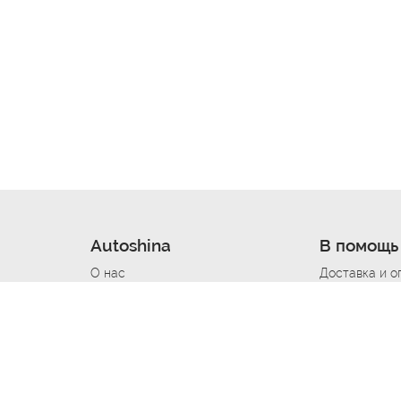
Autoshina
В помощь
О нас
Доставка и о
Новости
Купить в кре
Вакансии
Шины по авт
ин
Контакты
Все типораз
Политика возврата
Доставка шин
вании
Политика конфиденциальности
Полезно знат
Стать шинным поставщиком
Программа л