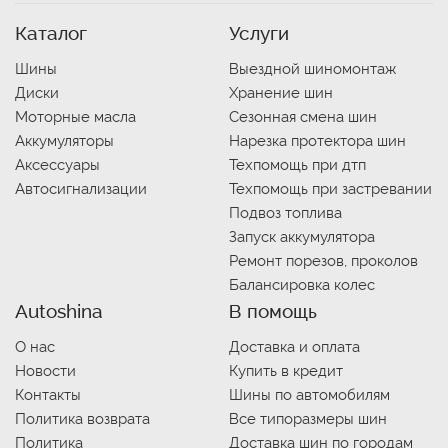
Каталог
Услуги
Шины
Выездной шиномонтаж
Диски
Хранение шин
Моторные масла
Сезонная смена шин
Аккумуляторы
Нарезка протектора шин
Аксессуары
Техпомощь при дтп
Автосигнализации
Техпомощь при застревании
Подвоз топлива
Запуск аккумулятора
Ремонт порезов, проколов
Балансировка колес
Autoshina
В помощь
О нас
Доставка и оплата
Новости
Купить в кредит
Контакты
Шины по автомобилям
Политика возврата
Все типоразмеры шин
Политика
Доставка шин по городам