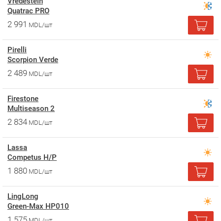
Vredestein
Quatrac PRO
2 991
MDL/шт
Pirelli
Scorpion Verde
2 489
MDL/шт
Firestone
Multiseason 2
2 834
MDL/шт
Lassa
Competus H/P
1 880
MDL/шт
LingLong
Green-Max HP010
1 575
MDL/шт