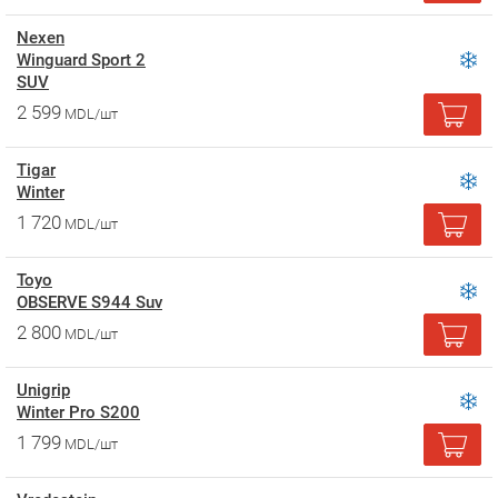
Nexen
Winguard Sport 2
SUV
2 599
MDL/шт
Tigar
Winter
1 720
MDL/шт
Toyo
OBSERVE S944 Suv
2 800
MDL/шт
Unigrip
Winter Pro S200
1 799
MDL/шт