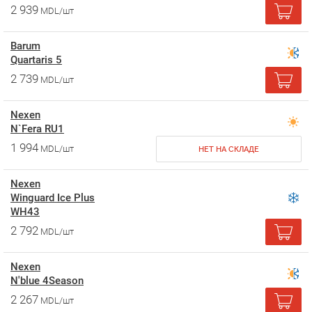
2 939
MDL/шт
Barum
Quartaris 5
2 739
MDL/шт
Nexen
N`Fera RU1
1 994
MDL/шт
НЕТ НА СКЛАДЕ
Nexen
Winguard Ice Plus
WH43
2 792
MDL/шт
Nexen
N'blue 4Season
2 267
MDL/шт