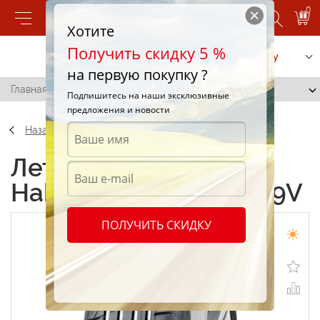
0
Хотите
Получить скидку 5 %
Позвонить
Заказать услугу
на первую покупку ?
Главная
/
Nokian Hakka H 215/60 R16 99V
Подпишитесь на наши эксклюзивные
предложения и новости
Назад
Летние шины Nokian
Hakka H 215/60 R16 99V
ПОЛУЧИТЬ СКИДКУ