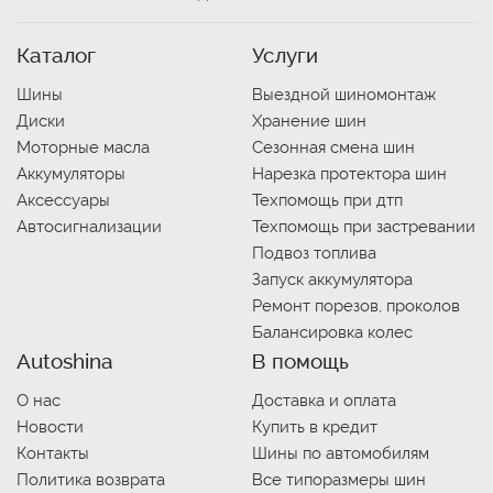
Каталог
Услуги
Шины
Выездной шиномонтаж
Диски
Хранение шин
Моторные масла
Сезонная смена шин
Аккумуляторы
Нарезка протектора шин
Аксессуары
Техпомощь при дтп
Автосигнализации
Техпомощь при застревании
Подвоз топлива
Запуск аккумулятора
Ремонт порезов, проколов
Балансировка колес
Autoshina
В помощь
О нас
Доставка и оплата
Новости
Купить в кредит
Контакты
Шины по автомобилям
Политика возврата
Все типоразмеры шин