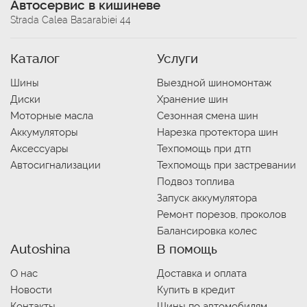
Автосервис в кишиневе
Strada Calea Basarabiei 44
Каталог
Услуги
Шины
Выездной шиномонтаж
Диски
Хранение шин
Моторные масла
Сезонная смена шин
Аккумуляторы
Нарезка протектора шин
Аксессуары
Техпомощь при дтп
Автосигнализации
Техпомощь при застревании
Подвоз топлива
Запуск аккумулятора
Ремонт порезов, проколов
Балансировка колес
Autoshina
В помощь
О нас
Доставка и оплата
Новости
Купить в кредит
Контакты
Шины по автомобилям