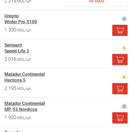
2 215
MDL/шт
НА ЗАКАЗ
Unigrip
Winter Pro S100
1 330
MDL/шт
Semperit
Speed-Life 3
3 016
MDL/шт
Matador Continental
Hectorra 5
2 195
MDL/шт
Matador Continental
MP-93 Nordicca
1 920
MDL/шт