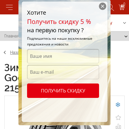
0
Хотите
Получить скидку 5 %
Позвонить
Заказать услугу
на первую покупку ?
Главная
/
BF Goodrich Winter G 215/60 R16 99H
Подпишитесь на наши эксклюзивные
предложения и новости
Назад
Зимние шины BF
Goodrich Winter G
215/60 R16 99H
ПОЛУЧИТЬ СКИДКУ