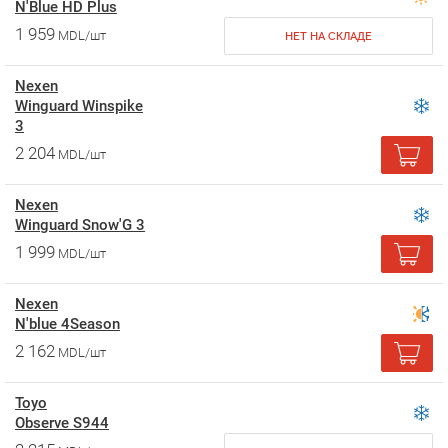
N'Blue HD Plus
1 959
MDL/шт
НЕТ НА СКЛАДЕ
Nexen
Winguard Winspike
3
2 204
MDL/шт
Nexen
Winguard Snow'G 3
1 999
MDL/шт
Nexen
N'blue 4Season
2 162
MDL/шт
Toyo
Observe S944