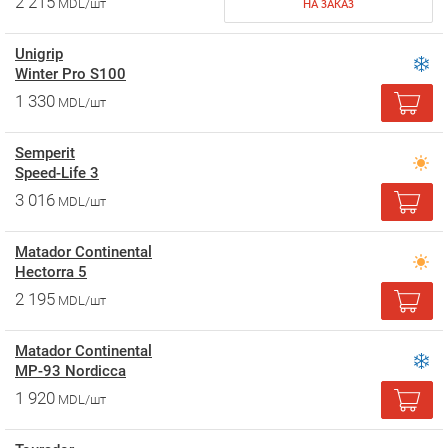
2 215
MDL/шт
НА ЗАКАЗ
Unigrip
Winter Pro S100
1 330
MDL/шт
Semperit
Speed-Life 3
3 016
MDL/шт
Matador Continental
Hectorra 5
2 195
MDL/шт
Matador Continental
MP-93 Nordicca
1 920
MDL/шт