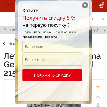
0
Хотите
Получить скидку 5 %
Позвонить
Заказать услугу
на первую покупку ?
Главная
/
Yokohama Geolandar H/T G035M 215/60 R16 95H
Подпишитесь на наши эксклюзивные
предложения и новости
Назад
Летние шины Yokohama
Geolandar H/T G035M
215/60 R16 95H
ПОЛУЧИТЬ СКИДКУ