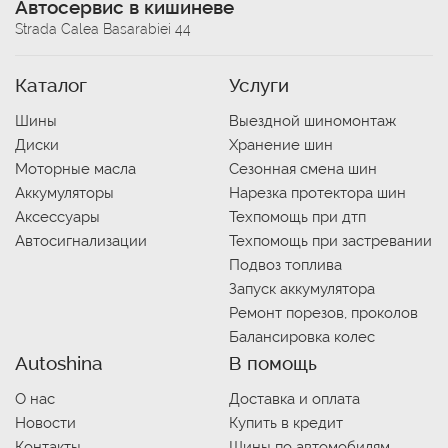
Автосервис в кишиневе
Strada Calea Basarabiei 44
Каталог
Услуги
Шины
Выездной шиномонтаж
Диски
Хранение шин
Моторные масла
Сезонная смена шин
Аккумуляторы
Нарезка протектора шин
Аксессуары
Техпомощь при дтп
Автосигнализации
Техпомощь при застревании
Подвоз топлива
Запуск аккумулятора
Ремонт порезов, проколов
Балансировка колес
Autoshina
В помощь
О нас
Доставка и оплата
Новости
Купить в кредит
Контакты
Шины по автомобилям