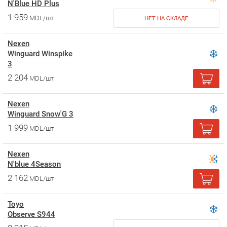
N'Blue HD Plus
1 959
MDL/шт
НЕТ НА СКЛАДЕ
Nexen
Winguard Winspike
3
2 204
MDL/шт
Nexen
Winguard Snow'G 3
1 999
MDL/шт
Nexen
N'blue 4Season
2 162
MDL/шт
Toyo
Observe S944