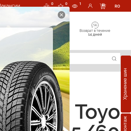
0
0
1
Вакансии
RO
Возврат в течение
14 дней
Хранение шин
е шины Toyo