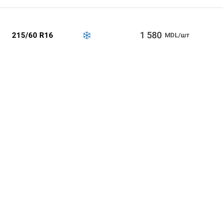
1 580
215/60 R16
MDL/шт