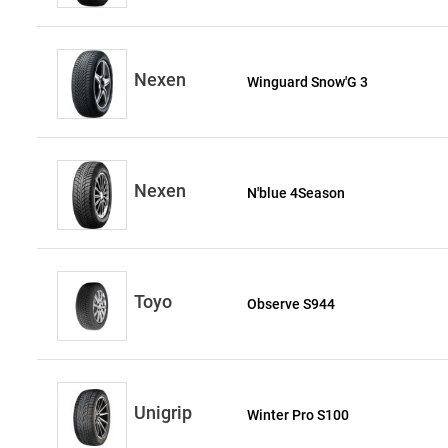
Nexen
Winguard Snow'G 3
Nexen
N'blue 4Season
Toyo
Observe S944
Unigrip
Winter Pro S100