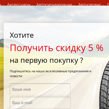
ы
Аксессуары
Автосигнализации
Автосервис
60 066 000
+373 60 608 000
ьный шиномонтаж 24/7
Автосервис в кишиневе
осуточно по всем
(Пн-Пт) с 9:00 - 19:00
Хотите
нам)
(Сб) 09:00-19:00
Strada Calea Basarabiei 44
Получить скидку 5 %
на первую покупку ?
Toyo Proxes CF2 215/60 R16 60R
Подпишитесь на наши эксклюзивные предложения и
новости
Летни