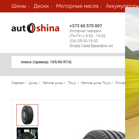
-
Шины
Диски
Моторные масла
Аккумулятор
+373 60 570 007
+373 
Интернет магазин
Мобил
(Пн-Пт) с 9:00 - 19:00
(кругл
(Сб) 09:00-19:00
регио
Strada Calea Basarabiei 44
поиск (примеp: 165/60 R14)
Главная
/
Шины
/
Летние шины
/
Toyo
/
Летние шины Toyo
/
Proxes CF2
/