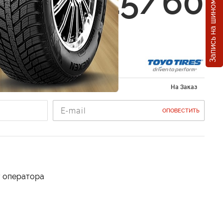
Запись на шиномонтаж
s CF2 215/60
0R
215/60 R16
На Заказ
ОПОВЕСТИТЬ
у оператора