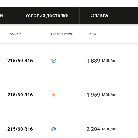
вы
Условия доставки
Оплата
Размер
Сезонность
Цена
1 889
215/60 R16
MDL/шт
1 959
215/60 R16
MDL/шт
2 204
215/60 R16
MDL/шт