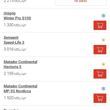
2 215
MDL/шт
НА ЗАКАЗ
Unigrip
Winter Pro S100
1 330
MDL/шт
Semperit
Speed-Life 3
3 016
MDL/шт
Matador Continental
Hectorra 5
2 195
MDL/шт
Matador Continental
MP-93 Nordicca
1 920
MDL/шт