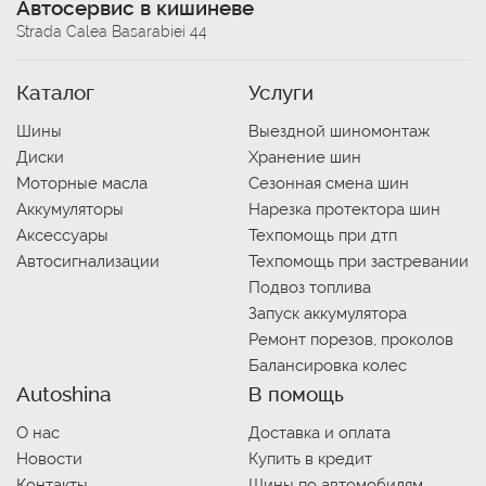
Автосервис в кишиневе
Strada Calea Basarabiei 44
Каталог
Услуги
Шины
Выездной шиномонтаж
Диски
Хранение шин
Моторные масла
Сезонная смена шин
Аккумуляторы
Нарезка протектора шин
Аксессуары
Техпомощь при дтп
Автосигнализации
Техпомощь при застревании
Подвоз топлива
Запуск аккумулятора
Ремонт порезов, проколов
Балансировка колес
Autoshina
В помощь
О нас
Доставка и оплата
Новости
Купить в кредит
Контакты
Шины по автомобилям