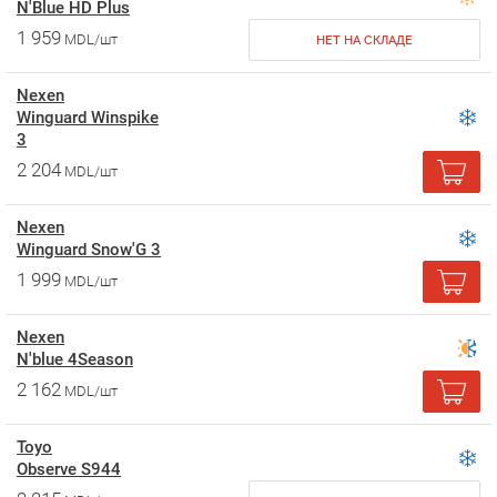
N'Blue HD Plus
1 959
MDL/шт
НЕТ НА СКЛАДЕ
Nexen
Winguard Winspike
3
2 204
MDL/шт
Nexen
Winguard Snow'G 3
1 999
MDL/шт
Nexen
N'blue 4Season
2 162
MDL/шт
Toyo
Observe S944