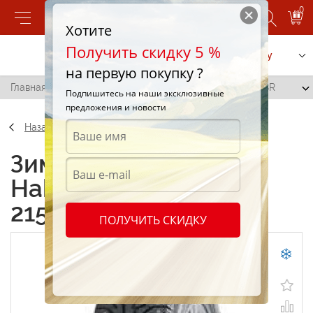
0
Хотите
Получить скидку 5 %
Позвонить
Заказать услугу
на первую покупку ?
Главная
/
Nokian Hakkapeliitta C Cargo 215/60 R16 108R
Подпишитесь на наши эксклюзивные
предложения и новости
Назад
Зимние шины Nokian
Hakkapeliitta C Cargo
215/60 R16 108R
ПОЛУЧИТЬ СКИДКУ