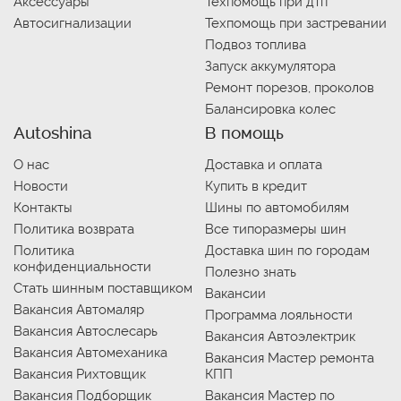
Аксессуары
Техпомощь при дтп
Автосигнализации
Техпомощь при застревании
Подвоз топлива
Запуск аккумулятора
Ремонт порезов, проколов
Балансировка колес
Autoshina
В помощь
О нас
Доставка и оплата
Новости
Купить в кредит
Контакты
Шины по автомобилям
Политика возврата
Все типоразмеры шин
Политика
Доставка шин по городам
конфиденциальности
Полезно знать
Стать шинным поставщиком
Вакансии
Вакансия Автомаляр
Программа лояльности
Вакансия Автослесарь
Вакансия Автоэлектрик
Вакансия Автомеханика
Вакансия Мастер ремонта
Вакансия Рихтовщик
КПП
Вакансия Подборщик
Вакансия Мастер по