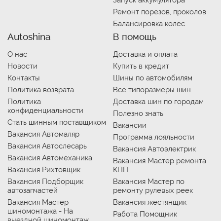
Запуск аккумулятора
Ремонт порезов, проколов
Балансировка колес
Autoshina
В помощь
О нас
Доставка и оплата
Новости
Купить в кредит
Контакты
Шины по автомобилям
Политика возврата
Все типоразмеры шин
Политика
Доставка шин по городам
конфиденциальности
Полезно знать
Стать шинным поставщиком
Вакансии
Вакансия Автомаляр
Программа лояльности
Вакансия Автослесарь
Вакансия Автоэлектрик
Вакансия Автомеханика
Вакансия Мастер ремонта
Вакансия Рихтовщик
КПП
Вакансия Подборщик
Вакансия Мастер по
автозапчастей
ремонту рулевых реек
Вакансия Мастер
Вакансия жестянщик
шиномонтажа - На
Работа Помощник
выездной шиномонтаж