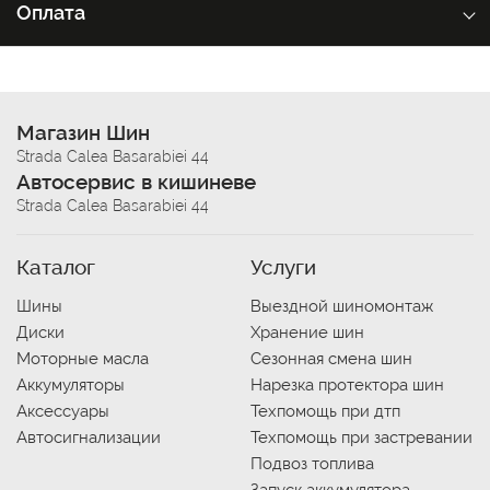
Оплата
Магазин Шин
Strada Calea Basarabiei 44
Автосервис в кишиневе
Strada Calea Basarabiei 44
Каталог
Услуги
Шины
Выездной шиномонтаж
Диски
Хранение шин
Моторные масла
Сезонная смена шин
Аккумуляторы
Нарезка протектора шин
Аксессуары
Техпомощь при дтп
Автосигнализации
Техпомощь при застревании
Подвоз топлива