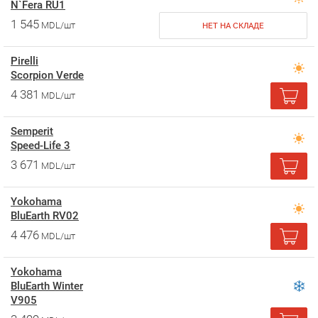
N`Fera RU1
1 545
MDL/шт
НЕТ НА СКЛАДЕ
Pirelli
Scorpion Verde
4 381
MDL/шт
Semperit
Speed-Life 3
3 671
MDL/шт
Yokohama
BluEarth RV02
4 476
MDL/шт
Yokohama
BluEarth Winter
V905