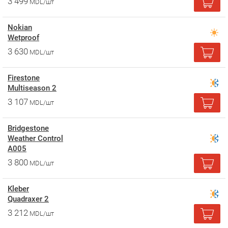
3 499
MDL/шт
Nokian
Wetproof
3 630
MDL/шт
Firestone
Multiseason 2
3 107
MDL/шт
Bridgestone
Weather Control
A005
3 800
MDL/шт
Kleber
Quadraxer 2
3 212
MDL/шт