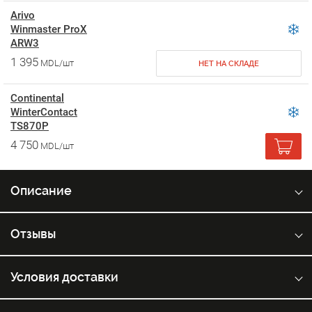
Arivo
Winmaster ProX
ARW3
1 395
MDL/шт
НЕТ НА СКЛАДЕ
Continental
WinterContact
TS870P
4 750
MDL/шт
Описание
Отзывы
Условия доставки