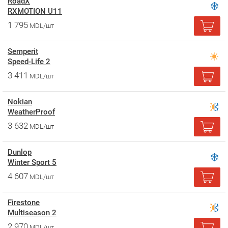
RoadX
RXMOTION U11
1 795
MDL/шт
Semperit
Speed-Life 2
3 411
MDL/шт
Nokian
WeatherProof
3 632
MDL/шт
Dunlop
Winter Sport 5
4 607
MDL/шт
Firestone
Multiseason 2
2 970
MDL/шт