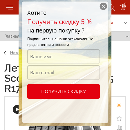
0
Хотите
Получить скидку 5 %
Позвонить
Заказать услугу
на первую покупку ?
Главная
/
Pirelli Scorpion Verde 215/55 R17 94V
Подпишитесь на наши эксклюзивные
предложения и новости
Назад
Летние шины Pirelli
Scorpion Verde 215/55
R17 94V
ПОЛУЧИТЬ СКИДКУ