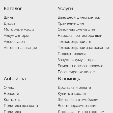
Каталог
Услуги
Шины
Выездной шиномонтаж
Диски
Хранение шин
Моторные масла
Сезонная смена шин
Аккумуляторы
Нарезка протектора шин
Аксессуары
Техпомощь при дтп
Автосигнализации
Техпомощь при застревании
Подвоз топлива
Запуск аккумулятора
Ремонт порезов, проколов
Балансировка колес
Autoshina
В помощь
О нас
Доставка и оплата
Новости
Купить в кредит
Контакты
Шины по автомобилям
Политика возврата
Все типоразмеры шин
Политика
Доставка шин по городам