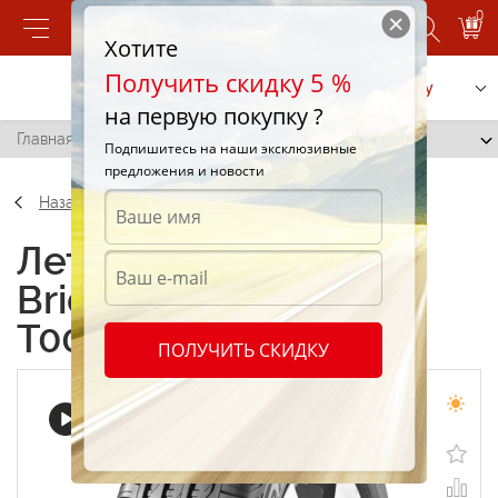
0
Хотите
Получить скидку 5 %
Позвонить
Заказать услугу
на первую покупку ?
Главная
/
Bridgestone Turanza T001 215/55 R17 94S
Подпишитесь на наши эксклюзивные
предложения и новости
Назад
Летние шины
Bridgestone Turanza
T001 215/55 R17 94S
ПОЛУЧИТЬ СКИДКУ