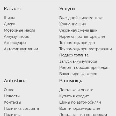
Каталог
Услуги
Шины
Выездной шиномонтаж
Диски
Хранение шин
Моторные масла
Сезонная смена шин
Аккумуляторы
Нарезка протектора шин
Аксессуары
Техпомощь при дтп
Автосигнализации
Техпомощь при застревании
Подвоз топлива
Запуск аккумулятора
Ремонт порезов, проколов
Балансировка колес
Autoshina
В помощь
О нас
Доставка и оплата
Новости
Купить в кредит
Контакты
Шины по автомобилям
Политика возврата
Все типоразмеры шин
Политика
Доставка шин по городам