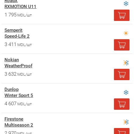
RoadX
RXMOTION U11
1 795
MDL/шт
Semperit
Speed-Life 2
3 411
MDL/шт
Nokian
WeatherProof
3 632
MDL/шт
Dunlop
Winter Sport 5
4 607
MDL/шт
Firestone
Multiseason 2
2 970
MDL/шт