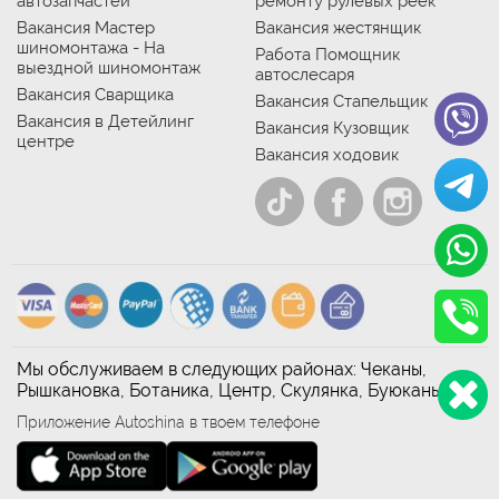
автозапчастей
ремонту рулевых реек
Вакансия Мастер
Вакансия жестянщик
шиномонтажа - На
Работа Помощник
выездной шиномонтаж
автослесаря
Вакансия Сварщика
Вакансия Стапельщик
Вакансия в Детейлинг
Вакансия Кузовщик
центре
Вакансия ходовик
Мы обслуживаем в следующих районах: Чеканы,
Рышкановка, Ботаника, Центр, Скулянка, Буюканы
Приложение Autoshina в твоем телефоне