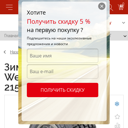
0
Хотите
Получить скидку 5 %
Позвонить
Заказать услугу
на первую покупку ?
Главная
/
Cooper Weather Master S/T 2 215/55 R16 97T
Подпишитесь на наши эксклюзивные
предложения и новости
Назад
Зимние шины Cooper
Weather Master S/T 2
215/55 R16 97T
ПОЛУЧИТЬ СКИДКУ