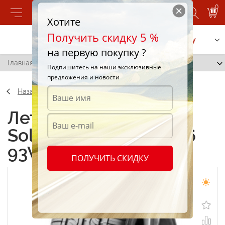
0
Хотите
Получить скидку 5 %
Позвонить
Заказать услугу
на первую покупку ?
Главная
/
Kumho Solus KH17 215/55 R16 93V
Подпишитесь на наши эксклюзивные
предложения и новости
Назад
Летние шины Kumho
Solus KH17 215/55 R16
93V
ПОЛУЧИТЬ СКИДКУ