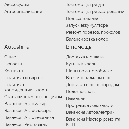
Аксессуары
Техпомощь при дтп
Автосигнализации
Техпомощь при застревании
Подвоз топлива
Запуск аккумулятора
Ремонт порезов, проколов
Балансировка колес
Autoshina
В помощь
О нас
Доставка и оплата
Новости
Купить в кредит
Контакты
Шины по автомобилям
Политика возврата
Все типоразмеры шин
Политика
Доставка шин по городам
конфиденциальности
Полезно знать
Стать шинным поставщиком
Вакансии
Вакансия Автомаляр
Программа лояльности
Вакансия Автослесарь
Вакансия Автоэлектрик
Вакансия Автомеханика
Вакансия Мастер ремонта
Вакансия Рихтовщик
КПП