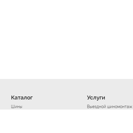
Каталог
Услуги
Шины
Выездной шиномонтаж
Диски
Хранение шин
Моторные масла
Сезонная смена шин
Аккумуляторы
Нарезка протектора ш
Аксессуары
Техпомощь при дтп