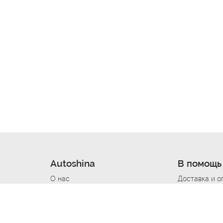
Autoshina
В помощь
О нас
Доставка и о
Новости
Купить в кре
Вакансии
Шины по авт
ин
Контакты
Все типораз
Политика возврата
Доставка шин