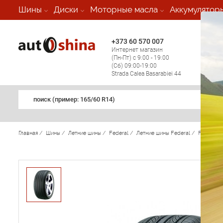
-
Шины
Диски
Моторные масла
Аккумулятор
+373 60 570 007
+373 
Интернет магазин
Мобил
(Пн-Пт) с 9:00 - 19:00
(кругл
(Сб) 09:00-19:00
регио
Strada Calea Basarabiei 44
поиск (примеp: 165/60 R14)
Главная
/
Шины
/
Летние шины
/
Federal
/
Летние шины Federal
/
Formoza