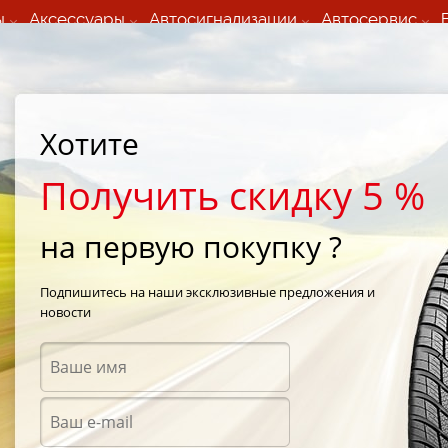
ы
Аксессуары
Автосигнализации
Автосервис
60 066 000
+373 60 608 000
ьный шиномонтаж 24/7
Автосервис в кишиневе
осуточно по всем
(Пн-Пт) с 9:00 - 19:00
Хотите
нам)
(Сб) 09:00-19:00
Strada Calea Basarabiei 44
Получить скидку 5 %
на первую покупку ?
 FD2
/
Federal Formoza FD2 215/50 R17 98W
Подпишитесь на наши эксклюзивные предложения и
новости
Летни