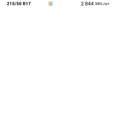
2 844
215/50 R17
MDL/шт