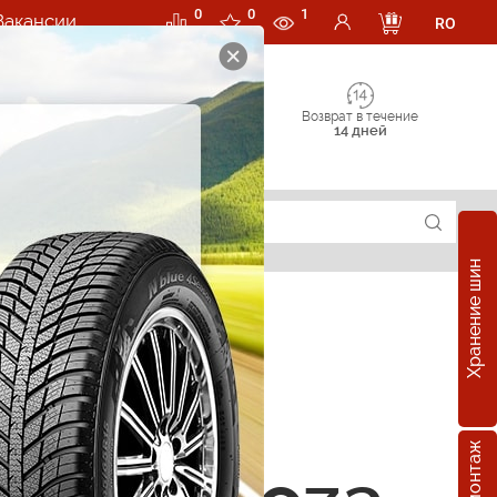
0
0
1
Вакансии
RO
Возврат в течение
14 дней
Хранение шин
е шины