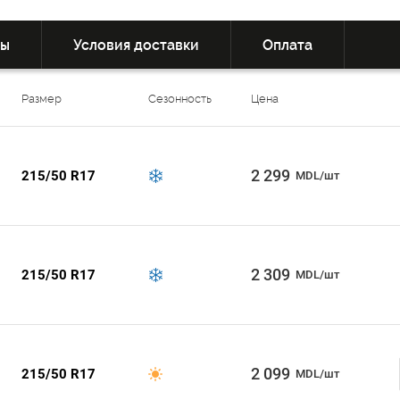
вы
Условия доставки
Оплата
Размер
Сезонность
Цена
2 299
215/50 R17
MDL/шт
2 309
215/50 R17
MDL/шт
2 099
215/50 R17
MDL/шт