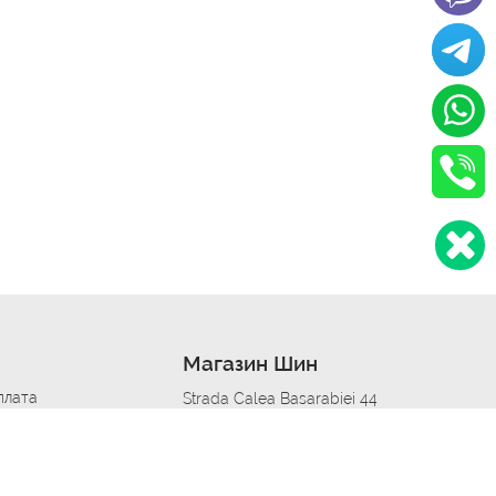
Магазин Шин
плата
Strada Calea Basarabiei 44
дит
Автосервис в кишиневе
омобилям
меры шин
Strada Calea Basarabiei 44
 по городам