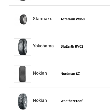
Starmaxx
Acterrain W860
Yokohama
BluEarth RV02
Nokian
Nordman SZ
Nokian
WeatherProof