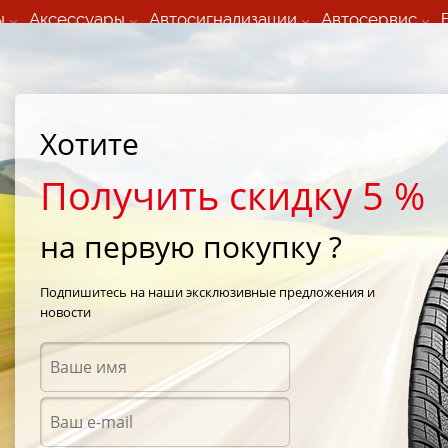
ы
Аксессуары
Автосигнализации
Автосервис
60 066 000
+373 60 608 000
ьный шиномонтаж 24/7
Автосервис в кишиневе
осуточно по всем
(Пн-Пт) с 9:00 - 19:00
Хотите
нам)
(Сб) 09:00-19:00
Strada Calea Basarabiei 44
Получить скидку 5 %
на первую покупку ?
piro UHP1
/
GT Radial Champiro UHP1 215/50 R17 95W
Подпишитесь на наши эксклюзивные предложения и
новости
Летни