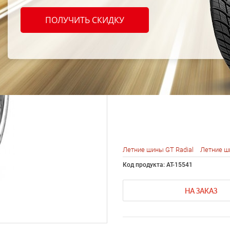
Radia
ПОЛУЧИТЬ СКИДКУ
UHP1 
95W
Летние шины GT Radial
Летние ш
Код продукта: AT-15541
НА ЗАКАЗ