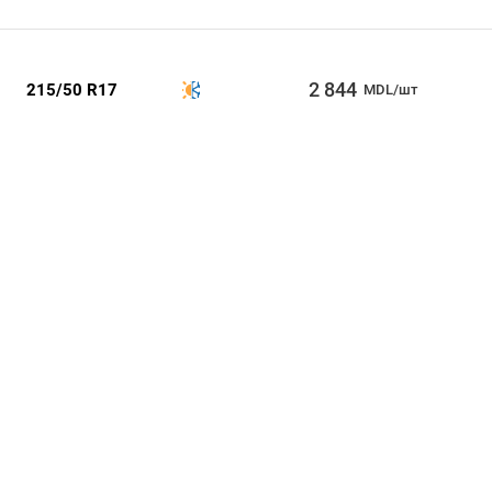
2 844
215/50 R17
MDL/шт