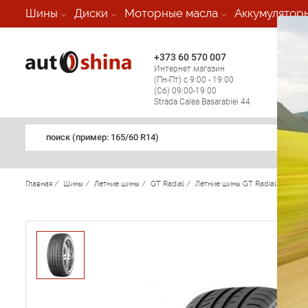
-
Шины
Диски
Моторные масла
Аккумулятор
+373 60 570 007
+373 
Интернет магазин
Мобил
(Пн-Пт) с 9:00 - 19:00
(кругл
(Сб) 09:00-19:00
регио
Strada Calea Basarabiei 44
поиск (примеp: 165/60 R14)
Главная
/
Шины
/
Летние шины
/
GT Radial
/
Летние шины GT Radial
/
Cham