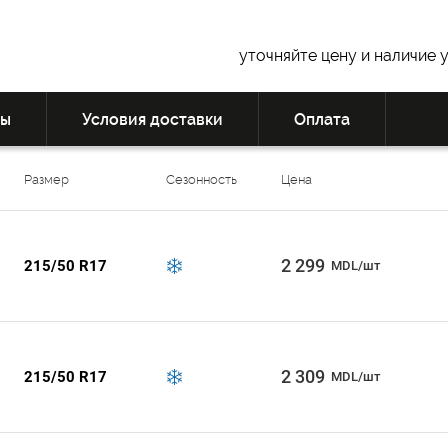
уточняйте цену и наличие 
вы
Условия доставки
Оплата
Размер
Сезонность
Цена
2 299
215/50 R17
MDL/шт
2 309
215/50 R17
MDL/шт