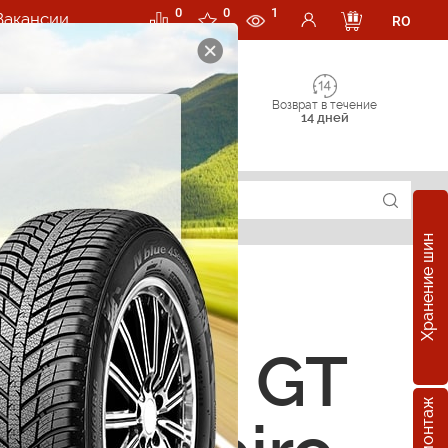
0
0
1
Вакансии
RO
Возврат в течение
14 дней
Хранение шин
е шины GT