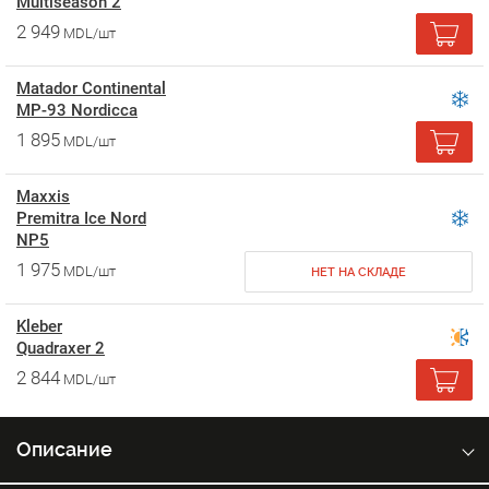
Multiseason 2
2 949
MDL/шт
Matador Continental
MP-93 Nordicca
1 895
MDL/шт
Maxxis
Premitra Ice Nord
NP5
1 975
MDL/шт
НЕТ НА СКЛАДЕ
Kleber
Quadraxer 2
2 844
MDL/шт
Описание