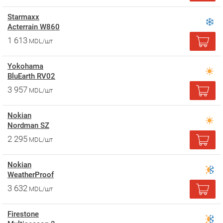
Starmaxx
Acterrain W860
1 613
MDL/шт
Yokohama
BluEarth RV02
3 957
MDL/шт
Nokian
Nordman SZ
2 295
MDL/шт
Nokian
WeatherProof
3 632
MDL/шт
Firestone