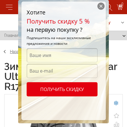
0
Хотите
Получить скидку 5 %
Позвонить
Заказать услугу
на первую покупку ?
Главная
/
Goodyear Ultra Grip Ice + 215/50 R17 95T
Подпишитесь на наши эксклюзивные
предложения и новости
Назад
Зимние шины Goodyear
Ultra Grip Ice + 215/50
R17 95T
ПОЛУЧИТЬ СКИДКУ