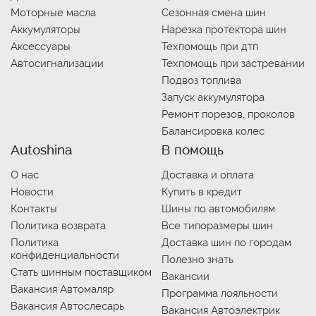
Моторные масла
Сезонная смена шин
Аккумуляторы
Нарезка протектора шин
Аксессуары
Техпомощь при дтп
Автосигнализации
Техпомощь при застревании
Подвоз топлива
Запуск аккумулятора
Ремонт порезов, проколов
Балансировка колес
Autoshina
В помощь
О нас
Доставка и оплата
Новости
Купить в кредит
Контакты
Шины по автомобилям
Политика возврата
Все типоразмеры шин
Политика
Доставка шин по городам
конфиденциальности
Полезно знать
Стать шинным поставщиком
Вакансии
Вакансия Автомаляр
Программа лояльности
Вакансия Автослесарь
Вакансия Автоэлектрик