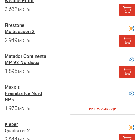
WeatherProof
3 632
MDL/шт
Firestone
Multiseason 2
2 949
MDL/шт
Matador Continental
MP-93 Nordicca
1 895
MDL/шт
Maxxis
Premitra Ice Nord
NP5
1 975
MDL/шт
НЕТ НА СКЛАДЕ
Kleber
Quadraxer 2
2 844
MDL/шт