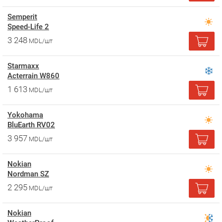
Semperit
Speed-Life 2
3 248
MDL/шт
Starmaxx
Acterrain W860
1 613
MDL/шт
Yokohama
BluEarth RV02
3 957
MDL/шт
Nokian
Nordman SZ
2 295
MDL/шт
Nokian