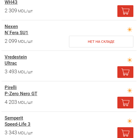
WH43
2 309
MDL/шт
Nexen
N`Fera SU1
2 099
MDL/шт
НЕТ НА СКЛАДЕ
Vredestein
Ultrac
3 493
MDL/шт
Pirelli
P-Zero Nero GT
4 203
MDL/шт
Semperit
Speed-Life 3
3 343
MDL/шт