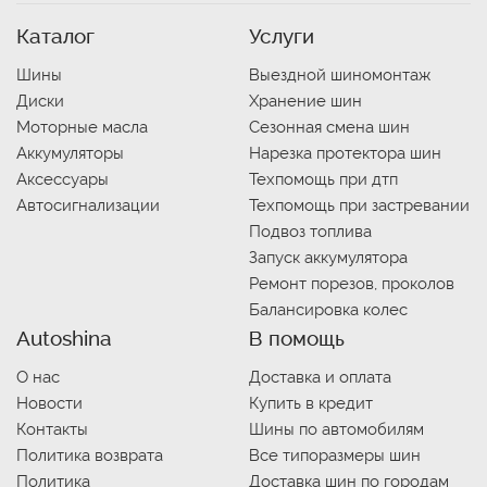
Каталог
Услуги
Шины
Выездной шиномонтаж
Диски
Хранение шин
Моторные масла
Сезонная смена шин
Аккумуляторы
Нарезка протектора шин
Аксессуары
Техпомощь при дтп
Автосигнализации
Техпомощь при застревании
Подвоз топлива
Запуск аккумулятора
Ремонт порезов, проколов
Балансировка колес
Autoshina
В помощь
О нас
Доставка и оплата
Новости
Купить в кредит
Контакты
Шины по автомобилям
Политика возврата
Все типоразмеры шин
Политика
Доставка шин по городам