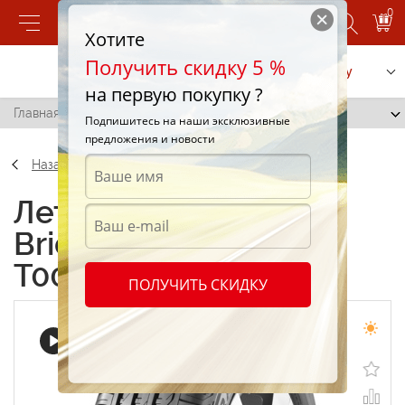
0
Хотите
Получить скидку 5 %
Позвонить
Заказать услугу
на первую покупку ?
Главная
/
Bridgestone Turanza T001 215/50 R17 91W
Подпишитесь на наши эксклюзивные
предложения и новости
Назад
Летние шины
Bridgestone Turanza
T001 215/50 R17 91W
ПОЛУЧИТЬ СКИДКУ